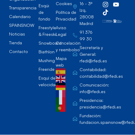
Cookies
16 - 3º
Esqúi
Transparencia
Izq.
de
Política de
Calendario
28008
fondo
Privacidad
Madrid
SPAINSNOW
Freestyle
Aviso
91 376
Noticias
& Freeski
Legal
99 30
Tienda
Snowboard
Cancelación
Secretaría y
y reembolso
Contacto
Biathlon
General:
Mapa
Mushing
rfedi@rfedi.es
web
Freeride
Contabilidad:
contabilidad@rfedi.es
Esquí de
velocidad
Comunicación:
info@rfedi.es
Presidencia:
presidencia@rfedi.es
Fundación:
fundacion.spainsnow@rfedi