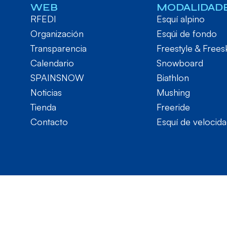
WEB
MODALIDAD
RFEDI
Esquí alpino
Organización
Esqúi de fondo
Transparencia
Freestyle & Frees
Calendario
Snowboard
SPAINSNOW
Biathlon
Noticias
Mushing
Tienda
Freeride
Contacto
Esquí de velocid
RFEDI © 2024. Todos los derechos reservados – Desarrol