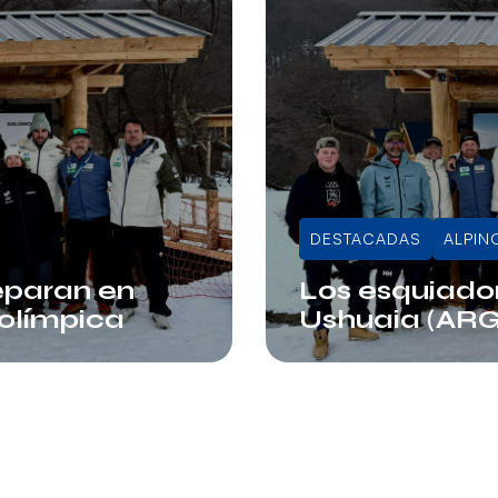
DESTACADAS
ALPIN
eparan en
Los esquiador
olímpica
Ushuaia (ARG
Info RFEDI