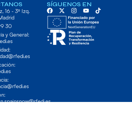
CTANOS
SÍGUENOS EN
, 16 - 3º Izq.
Madrid
99 30
ía y General:
edi.es
idad:
idad@rfedi.es
ación:
di.es
cia:
cia@rfedi.es
ón:
on.spainsnow@rfedi.es