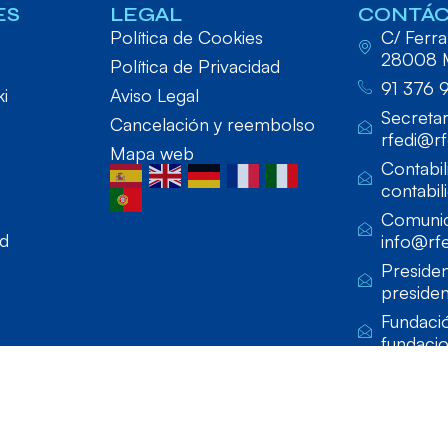
ES
LEGAL
CONTÁ
Política de Cookies
C/ Ferraz
28008 
Política de Privacidad
91 376 
ki
Aviso Legal
Secretar
Cancelación y reembolso
rfedi@rf
Mapa web
Contabil
contabil
Comunic
ad
info@rfe
Presiden
presiden
Fundaci
fundaci
lado por