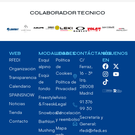
COLABORADOR TECNICO
WEB
MODALIDADES
LEGAL
CONTÁCTANOS
SÍGUENOS
RFEDI
Esquí
Política
C/
EN
alpino
de
Ferraz,
Organización
Cookies
16 - 3º
Esqúi
Transparencia
Izq.
de
Política de
Calendario
28008
fondo
Privacidad
Madrid
SPAINSNOW
Freestyle
Aviso
91 376
Noticias
& Freeski
Legal
99 30
Tienda
Snowboard
Cancelación
Secretaría y
y reembolso
Contacto
Biathlon
General:
Mapa
Mushing
rfedi@rfedi.es
web