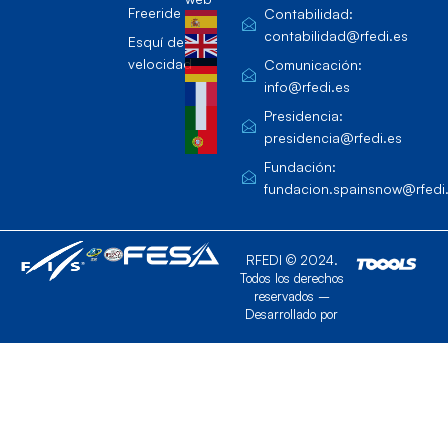
Freeride
Contabilidad:
contabilidad@rfedi.es
Esquí de
velocidad
Comunicación:
info@rfedi.es
Presidencia:
presidencia@rfedi.es
Fundación:
fundacion.spainsnow@rfedi
RFEDI © 2024.
Todos los derechos
reservados –
Desarrollado por