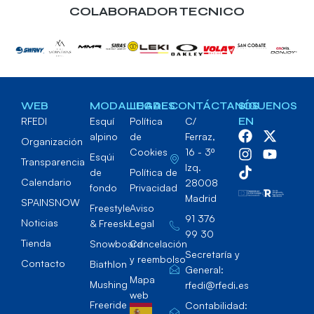
COLABORADOR TECNICO
WEB
MODALIDADES
LEGAL
CONTÁCTANOS
SÍGUENOS
RFEDI
Esquí
Política
C/
EN
alpino
de
Ferraz,
Organización
Cookies
16 - 3º
Esqúi
Transparencia
Izq.
de
Política de
Calendario
28008
fondo
Privacidad
Madrid
SPAINSNOW
Freestyle
Aviso
91 376
Noticias
& Freeski
Legal
99 30
Tienda
Snowboard
Cancelación
Secretaría y
y reembolso
Contacto
Biathlon
General:
Mapa
Mushing
rfedi@rfedi.es
web
Freeride
Contabilidad: