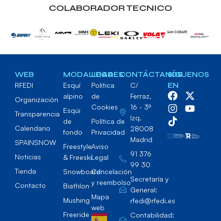
COLABORADOR TECNICO
WEB
MODALIDADES
LEGAL
CONTÁCTANOS
SÍGUENOS
RFEDI
Esquí
Política
C/
EN
alpino
de
Ferraz,
Organización
Cookies
16 - 3º
Esqúi
Transparencia
Izq.
de
Política de
Calendario
28008
fondo
Privacidad
Madrid
SPAINSNOW
Freestyle
Aviso
91 376
Noticias
& Freeski
Legal
99 30
Tienda
Snowboard
Cancelación
Secretaría y
y reembolso
Contacto
Biathlon
General:
Mapa
Mushing
rfedi@rfedi.es
web
Freeride
Contabilidad: