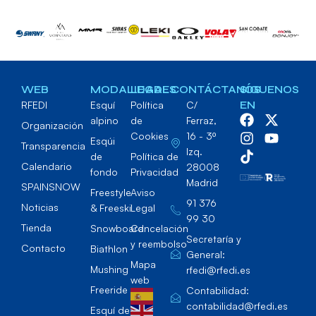
WEB
MODALIDADES
LEGAL
CONTÁCTANOS
SÍGUENOS
RFEDI
Esquí
Política
C/
EN
alpino
de
Ferraz,
Organización
Cookies
16 - 3º
Esqúi
Transparencia
Izq.
de
Política de
Calendario
28008
fondo
Privacidad
Madrid
SPAINSNOW
Freestyle
Aviso
91 376
Noticias
& Freeski
Legal
99 30
Tienda
Snowboard
Cancelación
Secretaría y
y reembolso
Contacto
Biathlon
General:
Mapa
Mushing
rfedi@rfedi.es
web
Freeride
Contabilidad:
contabilidad@rfedi.es
Esquí de