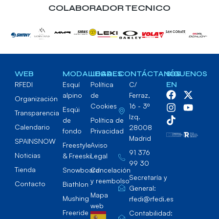
COLABORADOR TECNICO
WEB
MODALIDADES
LEGAL
CONTÁCTANOS
SÍGUENOS
RFEDI
Esquí
Política
C/
EN
alpino
de
Ferraz,
Organización
Cookies
16 - 3º
Esqúi
Transparencia
Izq.
de
Política de
Calendario
28008
fondo
Privacidad
Madrid
SPAINSNOW
Freestyle
Aviso
91 376
Noticias
& Freeski
Legal
99 30
Tienda
Snowboard
Cancelación
Secretaría y
y reembolso
Contacto
Biathlon
General:
Mapa
Mushing
rfedi@rfedi.es
web
Freeride
Contabilidad: