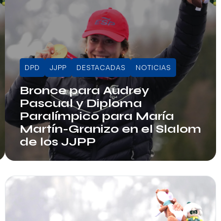
DPD
JJPP
DESTACADAS
NOTICIAS
Bronce para Audrey
Pascual y Diploma
Paralímpico para María
Martín-Granizo en el Slalom
de los JJPP
Info RFEDI