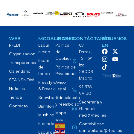
WEB
MODALIDADES
LEGAL
CONTÁCTANOS
SÍGUENOS
RFEDI
Esquí
Política
C/
EN
alpino
de
Ferraz,
Organización
Cookies
16 - 3º
Esqúi
Transparencia
Izq.
de
Política de
Calendario
28008
fondo
Privacidad
Madrid
SPAINSNOW
Freestyle
Aviso
91 376
Noticias
& Freeski
Legal
99 30
Tienda
Snowboard
Cancelación
Secretaría y
y reembolso
Contacto
Biathlon
General:
Mapa
Mushing
rfedi@rfedi.es
web
Freeride
Contabilidad:
contabilidad@rfedi.es
Esquí de