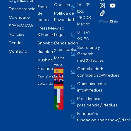
Organización
Cookies
16 - 3º
Esqúi
Transparencia
Izq.
de
Política de
Calendario
28008
fondo
Privacidad
Madrid
SPAINSNOW
Freestyle
Aviso
91 376
Noticias
& Freeski
Legal
99 30
Tienda
Snowboard
Cancelación
Secretaría y
y reembolso
Contacto
Biathlon
General:
Mapa
Mushing
rfedi@rfedi.es
web
Freeride
Contabilidad:
contabilidad@rfedi.es
Esquí de
velocidad
Comunicación:
info@rfedi.es
Presidencia:
presidencia@rfedi.es
Fundación:
fundacion.spainsnow@rfedi