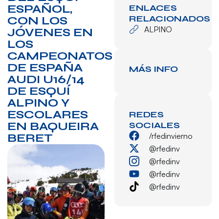
ESPAÑOL,
ENLACES
RELACIONADOS
CON LOS
ALPINO
JÓVENES EN
LOS
CAMPEONATOS
DE ESPAÑA
MÁS INFO
AUDI U16/14
DE ESQUÍ
ALPINO Y
ESCOLARES
REDES
EN BAQUEIRA
SOCIALES
/rfedinvierno
BERET
@rfedinv
@rfedinv
@rfedinv
@rfedinv