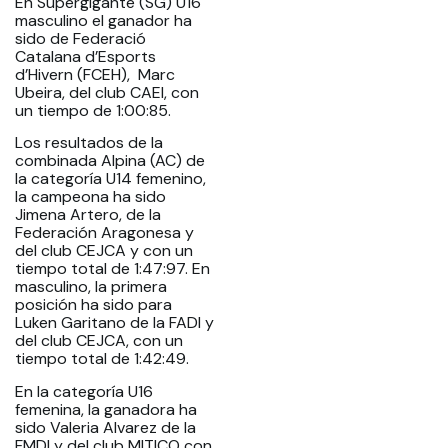
En Supergigante (SG) U16
masculino el ganador ha
sido de Federació
Catalana d’Esports
d’Hivern (FCEH), Marc
Ubeira, del club CAEI, con
un tiempo de 1:00:85.
Los resultados de la
combinada Alpina (AC) de
la categoría U14 femenino,
la campeona ha sido
Jimena Artero, de la
Federación Aragonesa y
del club CEJCA y con un
tiempo total de 1:47:97. En
masculino, la primera
posición ha sido para
Luken Garitano de la FADI y
del club CEJCA, con un
tiempo total de 1:42:49.
En la categoría U16
femenina, la ganadora ha
sido Valeria Alvarez de la
FMDI y del club MITICO con