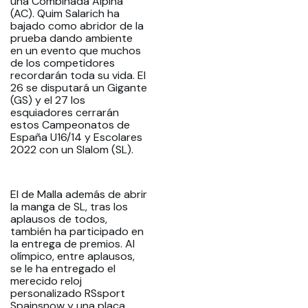
una Combinada Alpina
(AC). Quim Salarich ha
bajado como abridor de la
prueba dando ambiente
en un evento que muchos
de los competidores
recordarán toda su vida. El
26 se disputará un Gigante
(GS) y el 27 los
esquiadores cerrarán
estos Campeonatos de
España U16/14 y Escolares
2022 con un Slalom (SL).
El de Malla además de abrir
la manga de SL, tras los
aplausos de todos,
también ha participado en
la entrega de premios. Al
olímpico, entre aplausos,
se le ha entregado el
merecido reloj
personalizado RSsport
Spainsnow y una placa