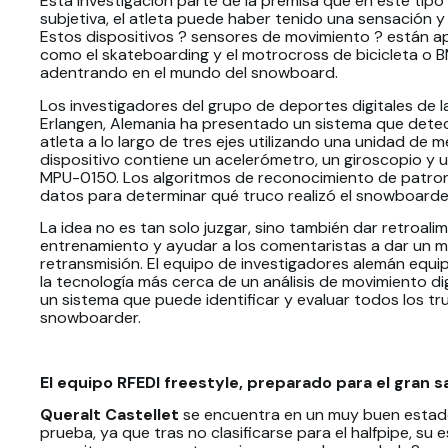
Esta investigación parte de la premisa que en este tipo 
subjetiva, el atleta puede haber tenido una sensación y
Estos dispositivos ? sensores de movimiento ? están ap
como el skateboarding y el motrocross de bicicleta o B
adentrando en el mundo del snowboard.
Los investigadores del grupo de deportes digitales de l
Erlangen, Alemania ha presentado un sistema que detect
atleta a lo largo de tres ejes utilizando una unidad de m
dispositivo contiene un acelerómetro, un giroscopio y
MPU-0150. Los algoritmos de reconocimiento de patron
datos para determinar qué truco realizó el snowboarder
La idea no es tan solo juzgar, sino también dar retroali
entrenamiento y ayudar a los comentaristas a dar un me
retransmisión. El equipo de investigadores alemán equip
la tecnología más cerca de un análisis de movimiento dig
un sistema que puede identificar y evaluar todos los tr
snowboarder.
El equipo RFEDI freestyle, preparado para el gran s
Queralt Castellet
se encuentra en un muy buen estado 
prueba, ya que tras no clasificarse para el halfpipe, su