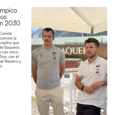
límpico
los
en 2030
 Comité
econoce la
sciplina que
 de Baqueira
 con cinco
Tour, con el
ar Navarro y
co