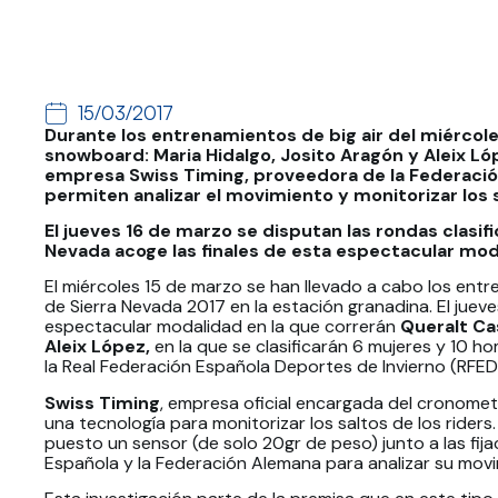
15/03/2017
Durante los entrenamientos de big air del miércole
snowboard: Maria Hidalgo, Josito Aragón y Aleix Ló
empresa Swiss Timing, proveedora de la Federación
permiten analizar el movimiento y monitorizar los s
El jueves 16 de marzo se disputan las
rondas clasifi
Nevada acoge las finales de esta espectacular mod
El miércoles 15 de marzo se han llevado a cabo los entre
de Sierra Nevada 2017 en la estación granadina. El jueves
espectacular modalidad en la que correrán
Queralt Ca
Aleix López,
en la que se clasificarán 6 mujeres y 10 ho
la Real Federación Española Deportes de Invierno (RFEDI) 
Swiss Timing
, empresa oficial encargada del cronometr
una tecnología para monitorizar los saltos de los rider
puesto un sensor (de solo 20gr de peso) junto a las fij
Española y la Federación Alemana para analizar su movi