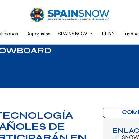
iciones
Deportistas
SPAINSNOW
EENN
Fundac
NOWBOARD
COM
TECNOLOGÍA
PAÑOLES DE
ENLAC
TICIPARÁN EN
SNOW