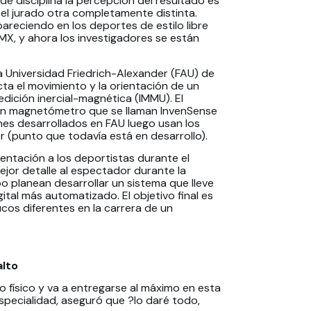
de disciplina la percepción del resultado es
 el jurado otra completamente distinta.
areciendo en los deportes de estilo libre
MX, y ahora los investigadores se están
a Universidad Friedrich-Alexander (FAU) de
a el movimiento y la orientación de un
edición inercial-magnética (IMMU). El
 un magnetómetro que se llaman InvenSense
es desarrollados en FAU luego usan los
 (punto que todavía está en desarrollo).
mentación a los deportistas durante el
jor detalle al espectador durante la
o planean desarrollar un sistema que lleve
ital más automatizado. El objetivo final es
ucos diferentes en la carrera de un
alto
físico y va a entregarse al máximo en esta
 especialidad, aseguró que ?lo daré todo,