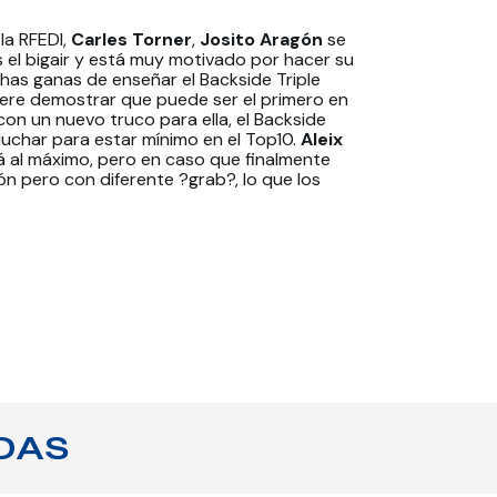
la RFEDI,
Carles Torner
,
Josito Aragón
se
el bigair y está muy motivado por hacer su
has ganas de enseñar el Backside Triple
ere demostrar que puede ser el primero en
con un nuevo truco para ella, el Backside
 luchar para estar mínimo en el Top10.
Aleix
tá al máximo, pero en caso que finalmente
ón pero con diferente ?grab?, lo que los
DAS