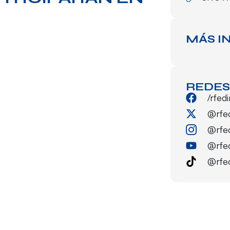
MÁS I
REDES
/rfed
@rfe
@rfe
@rfe
@rfe