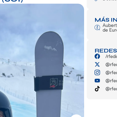
MÁS I
Aubert
de Eu
REDES
/rfed
@rfe
@rfe
@rfe
@rfe