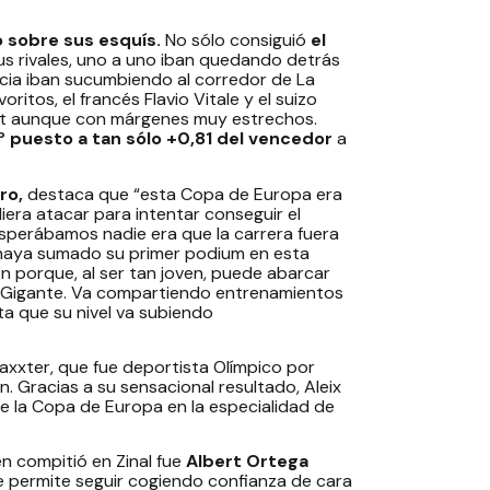
ó sobre sus esquís.
No sólo consiguió
el
us rivales, uno a uno iban quedando detrás
cia iban sucumbiendo al corredor de La
ritos, el francés Flavio Vitale y el suizo
rt aunque con márgenes muy estrechos.
º puesto a tan sólo +0,81 del vencedor
a
ro,
destaca que “esta Copa de Europa era
iera atacar para intentar conseguir el
esperábamos nadie era que la carrera fuera
 haya sumado su primer podium en esta
 porque, al ser tan joven, puede abarcar
 Gigante. Va compartiendo entrenamientos
 que su nivel va subiendo
axxter, que fue deportista Olímpico por
n. Gracias a su sensacional resultado, Aleix
de la Copa de Europa en la especialidad de
n compitió en Zinal fue
Albert Ortega
e permite seguir cogiendo confianza de cara