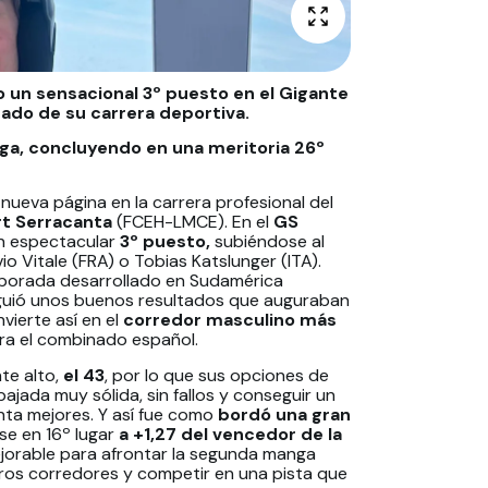
o un sensacional 3º puesto en el Gigante
tado de su carrera deportiva.
ga, concluyendo en una meritoria 26º
nueva página en la carrera profesional del
rt Serracanta
(FCEH-LMCE). En el
GS
un espectacular
3º puesto,
subiéndose al
Vitale (FRA) o Tobias Katslunger (ITA).
mporada desarrollado en Sudamérica
siguió unos buenos resultados que auguraban
vierte así en el
corredor masculino más
a el combinado español.
te alto,
el 43
, por lo que sus opciones de
jada muy sólida, sin fallos y conseguir un
inta mejores. Y así fue como
bordó una gran
e en 16º lugar
a +1,27 del vencedor de la
ejorable para afrontar la segunda manga
ros corredores y competir en una pista que