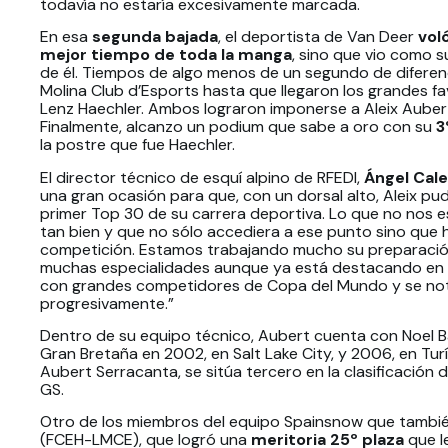
todavía no estaría excesivamente marcada.
En esa
segunda bajada
, el deportista de Van Deer
vol
mejor tiempo de toda la manga
, sino que vio como s
de él. Tiempos de algo menos de un segundo de diferen
Molina Club d’Esports hasta que llegaron los grandes favo
Lenz Haechler. Ambos lograron imponerse a Aleix Aube
Finalmente, alcanzo un podium que sabe a oro con su
3
la postre que fue Haechler.
El director técnico de esquí alpino de RFEDI,
Ángel Cale
una gran ocasión para que, con un dorsal alto, Aleix pud
primer Top 30 de su carrera deportiva. Lo que no nos 
tan bien y que no sólo accediera a ese punto sino que
competición. Estamos trabajando mucho su preparación
muchas especialidades aunque ya está destacando en
con grandes competidores de Copa del Mundo y se nota
progresivamente.”
Dentro de su equipo técnico, Aubert cuenta con Noel B
Gran Bretaña en 2002, en Salt Lake City, y 2006, en Turí
Aubert Serracanta, se sitúa tercero en la clasificación 
GS.
Otro de los miembros del equipo Spainsnow que tambié
(FCEH-LMCE), que logró una
meritoria 25º plaza
que l