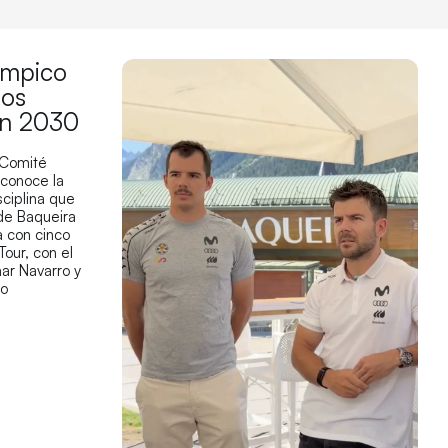
límpico
los
en 2030
 Comité
econoce la
sciplina que
 de Baqueira
 con cinco
Tour, con el
ar Navarro y
co