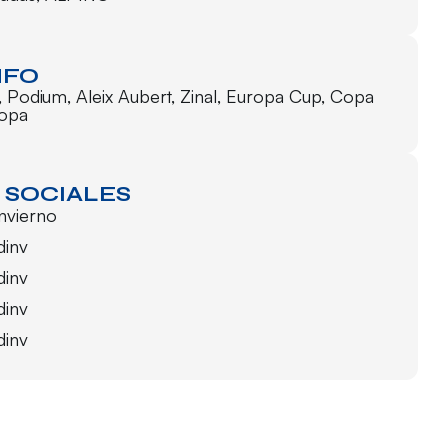
NFO
,
Podium
,
Aleix Aubert
,
Zinal
,
Europa Cup
,
Copa
ropa
 SOCIALES
invierno
dinv
dinv
dinv
dinv