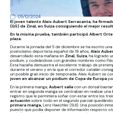
05/12/2024
El joven talento Aleix Aubert Serracanta, ha firmad
(GS) de Zinal, en Suiza consiguiendo el mejor resul
En la misma prueba, también participó Albert Orte
plaza.
Durante la jornada del 5 de diciembre se ha escrito una 
jovencísimo deportista español de 19 años,
Aleix Aube
desarrollado esta mañana en
Zinal, Suiza
, ha logrado 
podium, y codeándose con grandes nombres como Flavio 
Esta hazaña demuestra el excelente trabajo de prete
durante el verano y en la que el corredor catalán con
un posible gran inicio de temporada. Aleix Aubert se con
joven en alcanzar un podium de Copa de Europa
par
En la primera manga,
Aubert salía
con un dorsal bastan
entrar en segunda manga se centraban en realizar una ba
registro que le permitiera soñar con estar entre los tre
actuación
sobre todo en el segundo parcial quedándos
primera manga,
Lenz Haechler (SUI). Una posición inm
puesto que podía disponer de información respecto ot