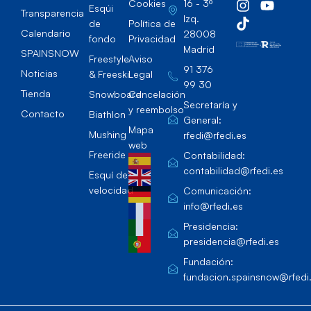
Cookies
16 - 3º
Esqúi
Transparencia
Izq.
de
Política de
Calendario
28008
fondo
Privacidad
Madrid
SPAINSNOW
Freestyle
Aviso
91 376
Noticias
& Freeski
Legal
99 30
Tienda
Snowboard
Cancelación
Secretaría y
y reembolso
Contacto
Biathlon
General:
Mapa
Mushing
rfedi@rfedi.es
web
Freeride
Contabilidad:
contabilidad@rfedi.es
Esquí de
velocidad
Comunicación:
info@rfedi.es
Presidencia:
presidencia@rfedi.es
Fundación:
fundacion.spainsnow@rfedi