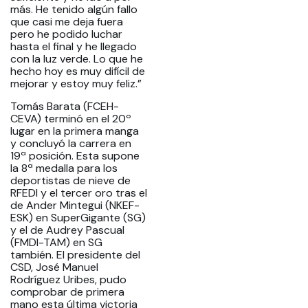
más. He tenido algún fallo
que casi me deja fuera
pero he podido luchar
hasta el final y he llegado
con la luz verde. Lo que he
hecho hoy es muy difícil de
mejorar y estoy muy feliz.”
Tomás Barata (FCEH-
CEVA) terminó en el 20º
lugar en la primera manga
y concluyó la carrera en
19ª posición. Esta supone
la 8ª medalla para los
deportistas de nieve de
RFEDI y el tercer oro tras el
de Ander Mintegui (NKEF-
ESK) en SuperGigante (SG)
y el de Audrey Pascual
(FMDI-TAM) en SG
también. El presidente del
CSD, José Manuel
Rodríguez Uribes, pudo
comprobar de primera
mano esta última victoria