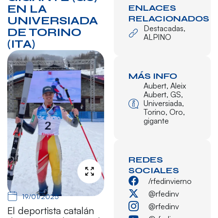
EN LA
ENLACES
RELACIONADOS
UNIVERSIADA
Destacadas
,
DE TORINO
ALPINO
(ITA)
MÁS INFO
Aubert
,
Aleix
Aubert
,
GS
,
Universiada
,
Torino
,
Oro
,
gigante
REDES
SOCIALES
/rfedinvierno
@rfedinv
19/01/2025
@rfedinv
El deportista catalán