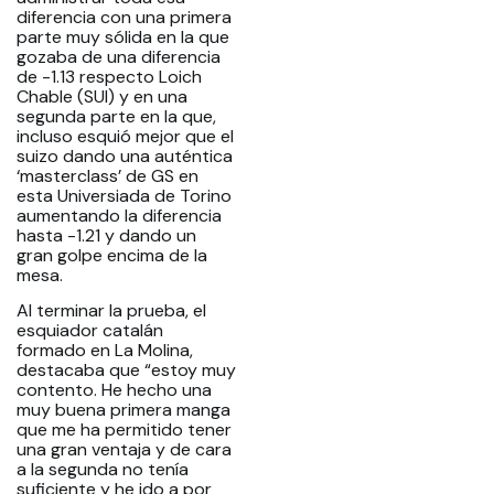
diferencia con una primera
parte muy sólida en la que
gozaba de una diferencia
de -1.13 respecto Loich
Chable (SUI) y en una
segunda parte en la que,
incluso esquió mejor que el
suizo dando una auténtica
‘masterclass’ de GS en
esta Universiada de Torino
aumentando la diferencia
hasta -1.21 y dando un
gran golpe encima de la
mesa.
Al terminar la prueba, el
esquiador catalán
formado en La Molina,
destacaba que “estoy muy
contento. He hecho una
muy buena primera manga
que me ha permitido tener
una gran ventaja y de cara
a la segunda no tenía
suficiente y he ido a por