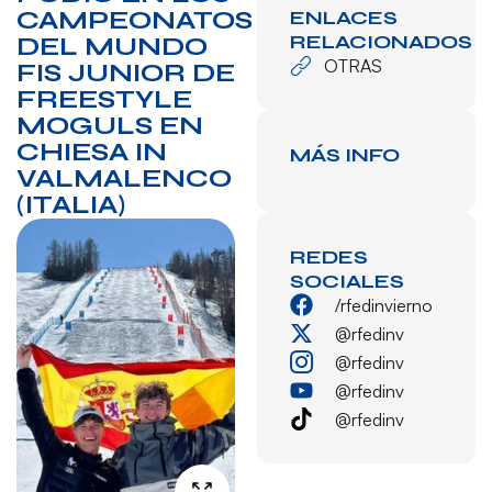
CAMPEONATOS
ENLACES
RELACIONADOS
DEL MUNDO
OTRAS
FIS JUNIOR DE
FREESTYLE
MOGULS EN
CHIESA IN
MÁS INFO
VALMALENCO
(ITALIA)
REDES
SOCIALES
/rfedinvierno
@rfedinv
@rfedinv
@rfedinv
@rfedinv