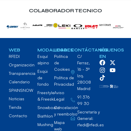
COLABORADOR TECNICO
WEB
MODALIDADES
LEGAL
CONTÁCTANOS
SÍGUENOS
RFEDI
Esquí
Política
C/
EN
alpino
de
Ferraz,
Organización
Cookies
16 - 3º
Esqúi
Transparencia
Izq.
de
Política de
Calendario
28008
fondo
Privacidad
Madrid
SPAINSNOW
Freestyle
Aviso
91 376
Noticias
& Freeski
Legal
99 30
Tienda
Snowboard
Cancelación
Secretaría y
y reembolso
Contacto
Biathlon
General:
Mapa
Mushing
rfedi@rfedi.es
web