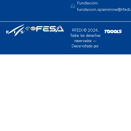
Fundación:
fundacion.spainsnow@rfedi
RFEDI © 2024.
Todos los derechos
reservados –
Desarrollado por