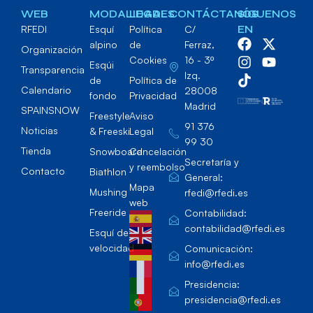
WEB
MODALIDADES
LEGAL
CONTÁCTANOS
SÍGUENOS
RFEDI
Esquí
Política
C/
EN
alpino
de
Ferraz,
Organización
Cookies
16 - 3º
Esqúi
Transparencia
Izq.
de
Política de
Calendario
28008
fondo
Privacidad
Madrid
SPAINSNOW
Freestyle
Aviso
91 376
Noticias
& Freeski
Legal
99 30
Tienda
Snowboard
Cancelación
Secretaría y
y reembolso
Contacto
Biathlon
General:
Mapa
Mushing
rfedi@rfedi.es
web
Freeride
Contabilidad:
contabilidad@rfedi.es
Esquí de
velocidad
Comunicación:
info@rfedi.es
Presidencia:
presidencia@rfedi.es