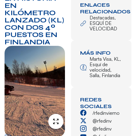
EN
ENLACES
RELACIONADOS
KILÓMETRO
Destacadas
,
LANZADO (KL)
ESQUÍ DE
CON DOS 4º
VELOCIDAD
PUESTOS EN
FINLANDIA
MÁS INFO
Marta Visa
,
KL
,
Esquí de
velocidad
,
Salla
,
Finlandia
REDES
SOCIALES
/rfedinvierno
@rfedinv
@rfedinv