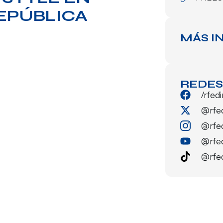
EPÚBLICA
MÁS I
REDES
/rfed
@rfe
@rfe
@rfe
@rfe