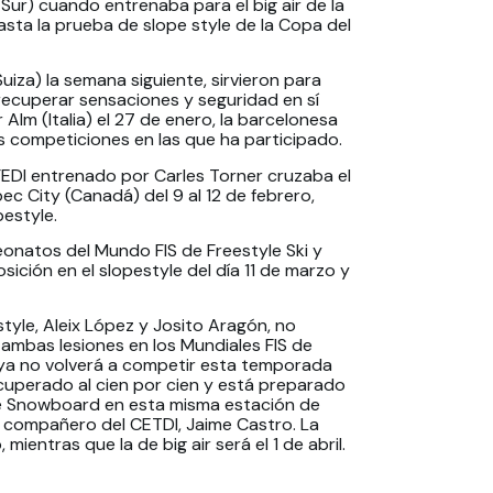
Sur) cuando entrenaba para el big air de la
sta la prueba de slope style de la Copa del
iza) la semana siguiente, sirvieron para
 recuperar sensaciones y seguridad en sí
 Alm (Italia) el 27 de enero, la barcelonesa
s competiciones en las que ha participado.
FEDI entrenado por Carles Torner cruzaba el
c City (Canadá) del 9 al 12 de febrero,
pestyle.
eonatos del Mundo FIS de Freestyle Ski y
ción en el slopestyle del día 11 de marzo y
yle, Aleix López y Josito Aragón, no
ambas lesiones en los Mundiales FIS de
 ya no volverá a competir esta temporada
cuperado al cien por cien y está preparado
de Snowboard en esta misma estación de
o compañero del CETDI, Jaime Castro. La
mientras que la de big air será el 1 de abril.