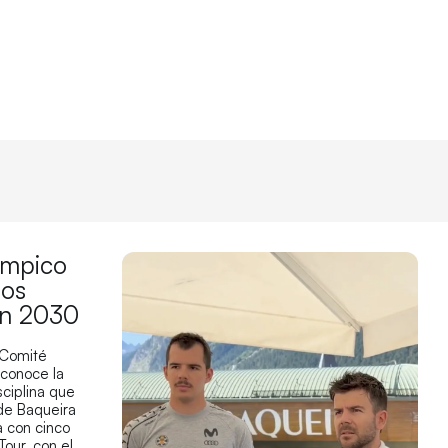
límpico
los
en 2030
 Comité
econoce la
sciplina que
 de Baqueira
 con cinco
Tour, con el