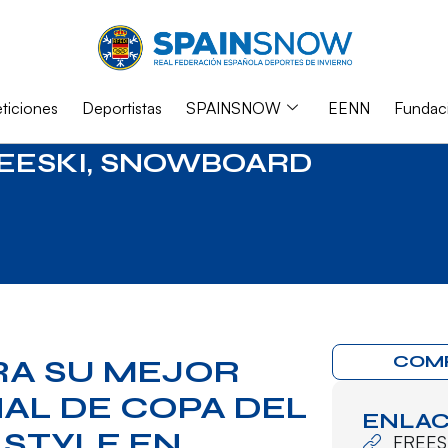
iciones
Deportistas
SPAINSNOW
EENN
Fundac
EESKI
,
SNOWBOARD
COM
RA SU MEJOR
NAL DE COPA DEL
ENLAC
 STYLE EN
FREES