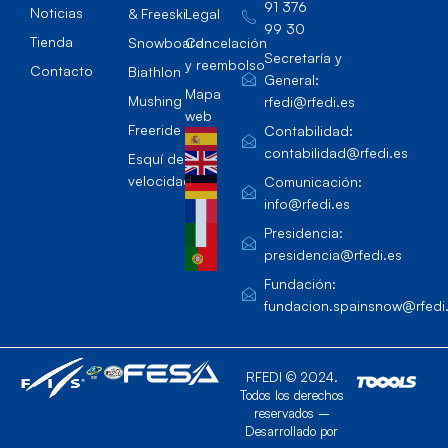
91 376
Noticias
& Freeski
Legal
99 30
Tienda
Snowboard
Cancelación
Secretaría y
y reembolso
Contacto
Biathlon
General:
Mapa
Mushing
rfedi@rfedi.es
web
Freeride
Contabilidad:
contabilidad@rfedi.es
Esquí de
velocidad
Comunicación:
info@rfedi.es
Presidencia:
presidencia@rfedi.es
Fundación:
fundacion.spainsnow@rfedi
RFEDI © 2024.
Todos los derechos
reservados –
Desarrollado por