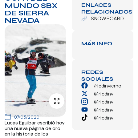
MUNDO SBX
ENLACES
RELACIONADOS
DE SIERRA
SNOWBOARD
NEVADA
MÁS INFO
REDES
SOCIALES
/rfedinvierno
@rfedinv
@rfedinv
@rfedinv
07/03/2020
@rfedinv
Lucas Eguibar escribió hoy
una nueva página de oro
en la historia de los