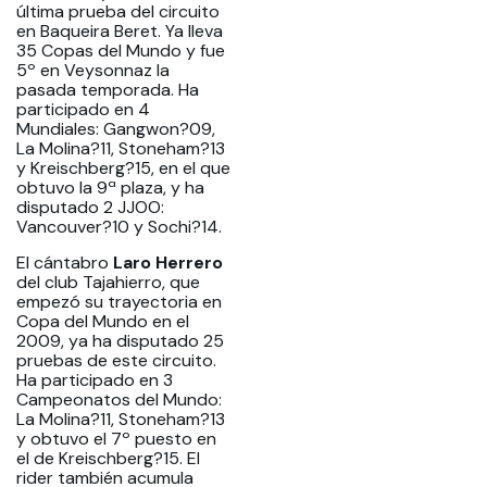
última prueba del circuito
en Baqueira Beret. Ya lleva
35 Copas del Mundo y fue
5º en Veysonnaz la
pasada temporada. Ha
participado en 4
Mundiales: Gangwon?09,
La Molina?11, Stoneham?13
y Kreischberg?15, en el que
obtuvo la 9ª plaza, y ha
disputado 2 JJOO:
Vancouver?10 y Sochi?14.
El cántabro
Laro Herrero
del club Tajahierro, que
empezó su trayectoria en
Copa del Mundo en el
2009, ya ha disputado 25
pruebas de este circuito.
Ha participado en 3
Campeonatos del Mundo:
La Molina?11, Stoneham?13
y obtuvo el 7º puesto en
el de Kreischberg?15. El
rider también acumula