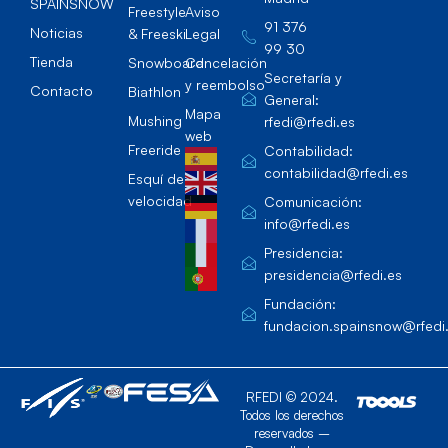
SPAINSNOW
Freestyle
Aviso
91 376
Noticias
& Freeski
Legal
99 30
Tienda
Snowboard
Cancelación
Secretaría y
y reembolso
Contacto
Biathlon
General:
Mapa
Mushing
rfedi@rfedi.es
web
Freeride
Contabilidad:
contabilidad@rfedi.es
Esquí de
velocidad
Comunicación:
info@rfedi.es
Presidencia:
presidencia@rfedi.es
Fundación:
fundacion.spainsnow@rfedi
RFEDI © 2024.
Todos los derechos
reservados –