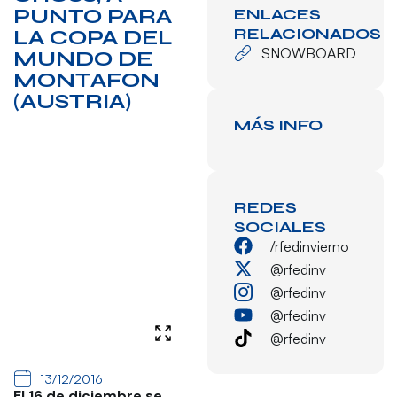
PUNTO PARA
ENLACES
RELACIONADOS
LA COPA DEL
SNOWBOARD
MUNDO DE
MONTAFON
(AUSTRIA)
MÁS INFO
REDES
SOCIALES
/rfedinvierno
@rfedinv
@rfedinv
@rfedinv
@rfedinv
13/12/2016
El 16 de diciembre se