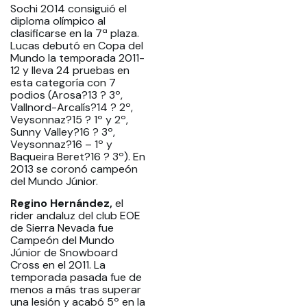
Sochi 2014 consiguió el
diploma olímpico al
clasificarse en la 7ª plaza.
Lucas debutó en Copa del
Mundo la temporada 2011-
12 y lleva 24 pruebas en
esta categoría con 7
podios (Arosa?13 ? 3º,
Vallnord-Arcalís?14 ? 2º,
Veysonnaz?15 ? 1º y 2º,
Sunny Valley?16 ? 3º,
Veysonnaz?16 – 1º y
Baqueira Beret?16 ? 3º). En
2013 se coronó campeón
del Mundo Júnior.
Regino Hernández,
el
rider andaluz del club EOE
de Sierra Nevada fue
Campeón del Mundo
Júnior de Snowboard
Cross en el 2011. La
temporada pasada fue de
menos a más tras superar
una lesión y acabó 5º en la