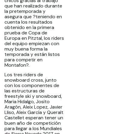
chicos gracias al trabajo
que han realizado durante
la pretemporada y
asegura que ?teniendo en
cuenta los resultados
obtenido en la primera
prueba de Copa de
Europa en Pitztal, los riders
del equipo empiezan con
muy buena forma la
temporada y están listos
para competir en
Montafon?.
Los tres riders de
snowboard cross, junto
con los componentes de
las estructuras de
freestyle ski y snowboard,
Maria Hidalgo, Josito
Aragón, Aleix Lopez, Javier
Lliso, Aleix García y Queralt
Castellet esperan tener un
buen año de competición
para llegar a los Mundiales
de Sierra Nevada 2017 en