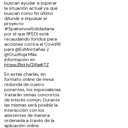
buscan ayudar a superar
la situación actual ya que
buscan como fin último
difundir e impulsar el
proyecto
#SpainsnowSolidadaria
por el que RFEDI está
recaudando fondos para
acciones contra el Covid19
para @EsMontañas y
@CruzRoja Más
información en
https://bit.ly/2XIwKTZ
En estas charlas, en
formato online de mesa
redonda de cuatro
ponentes, los especialistas
tratarán temas concretos
de interés común. Durante
las mismas será posible la
interacción con los
asistentes de manera
ordenada a través de la
aplicación online.