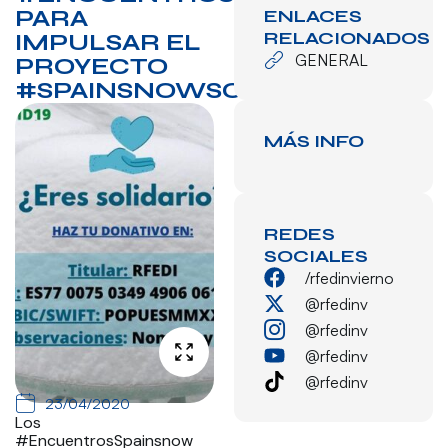
PARA
ENLACES
RELACIONADOS
IMPULSAR EL
GENERAL
PROYECTO
#SPAINSNOWSOLIDARIA
MÁS INFO
REDES
SOCIALES
/rfedinvierno
@rfedinv
@rfedinv
@rfedinv
@rfedinv
23/04/2020
Los
#EncuentrosSpainsnow