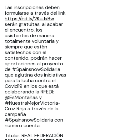
Las inscripciones deben
formularse a través del link
https://bit.ly/2KuJxBw
serán gratuitas. al acabar
el encuentro, los
asistentes de manera
totalmente voluntaria y
siempre que estén
satisfechos con el
contenido, podrán hacer
aportaciones al proyecto
de #SpainsnowSolidaria
que aglutina dos iniciativas
para la lucha contra el
Covid19 en los que está
colaborando la RFEDI:
@EsMontañas y
#NuestraMejorVictoria-
Cruz Roja a través de la
campaña
#SpainsnowSolidaria con
numero cuenta:
Titular: REAL FEDERACIÓN