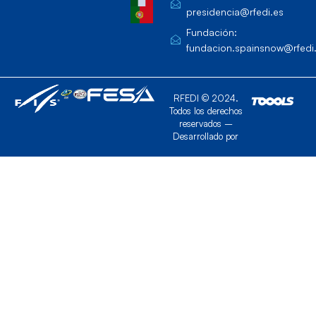
presidencia@rfedi.es
Fundación:
fundacion.spainsnow@rfedi
RFEDI © 2024.
Todos los derechos
reservados –
Desarrollado por