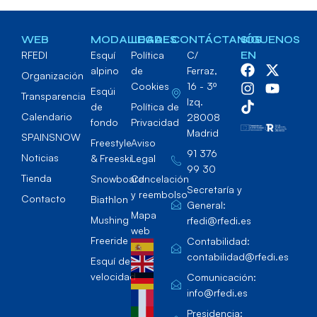
WEB
MODALIDADES
LEGAL
CONTÁCTANOS
SÍGUENOS
RFEDI
Esquí
Política
C/
EN
alpino
de
Ferraz,
Organización
Cookies
16 - 3º
Esqúi
Transparencia
Izq.
de
Política de
Calendario
28008
fondo
Privacidad
Madrid
SPAINSNOW
Freestyle
Aviso
91 376
Noticias
& Freeski
Legal
99 30
Tienda
Snowboard
Cancelación
Secretaría y
y reembolso
Contacto
Biathlon
General:
Mapa
Mushing
rfedi@rfedi.es
web
Freeride
Contabilidad:
contabilidad@rfedi.es
Esquí de
velocidad
Comunicación:
info@rfedi.es
Presidencia: