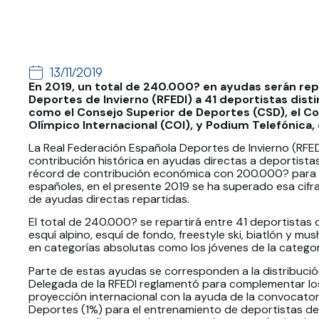
13/11/2019
En 2019, un total de 240.000? en ayudas serán rep
Deportes de Invierno (RFEDI) a 41 deportistas dist
como el Consejo Superior de Deportes (CSD), el C
Olímpico Internacional (COI), y Podium Telefónica, 
La Real Federación Española Deportes de Invierno (RFE
contribución histórica en ayudas directas a deportistas 
récord de contribución económica con 200.000? para el
españoles, en el presente 2019 se ha superado esa cifra
de ayudas directas repartidas.
El total de 240.000? se repartirá entre 41 deportistas
esquí alpino, esquí de fondo, freestyle ski, biatlón y m
en categorías absolutas como los jóvenes de la categor
Parte de estas ayudas se corresponden a la distribuci
Delegada de la RFEDI reglamentó para complementar lo
proyección internacional con la ayuda de la convocator
Deportes (1%) para el entrenamiento de deportistas de n