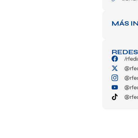
MÁS I
REDES
/rfed
@rfe
@rfe
@rfe
@rfe