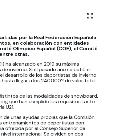
artidas por la Real Federación Española
intos, en colaboración con entidades
omité Olímpico Español (COE), el Comité
entre otras.
DI) ha alcanzado en 2019 su máxima
de invierno. Si el pasado año se batió el
 desarrollo de los deportistas de invierno
 hasta llegar a los 240.000? de valor total
 distintos de las modalidades de snowboard,
ushing que han cumplido los requisitos tanto
ía U21.
ón de unas ayudas propias que la Comisión
s entrenamientos de deportistas con
ia ofrecida por el Consejo Superior de
ivel internacional. Se dividen en dos