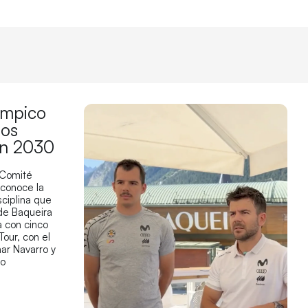
límpico
los
en 2030
 Comité
econoce la
sciplina que
 de Baqueira
 con cinco
Tour, con el
ar Navarro y
co