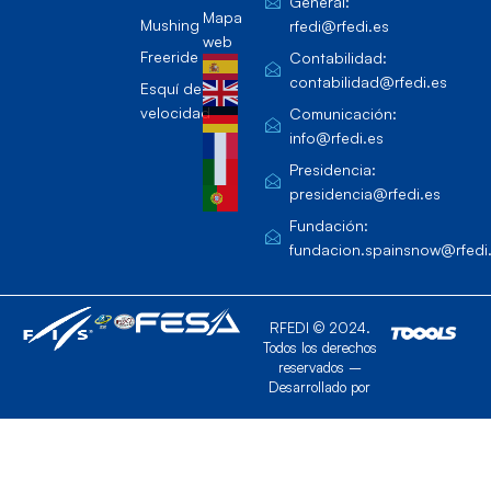
General:
Mapa
Mushing
rfedi@rfedi.es
web
Freeride
Contabilidad:
contabilidad@rfedi.es
Esquí de
velocidad
Comunicación:
info@rfedi.es
Presidencia:
presidencia@rfedi.es
Fundación:
fundacion.spainsnow@rfedi
RFEDI © 2024.
Todos los derechos
reservados –
Desarrollado por