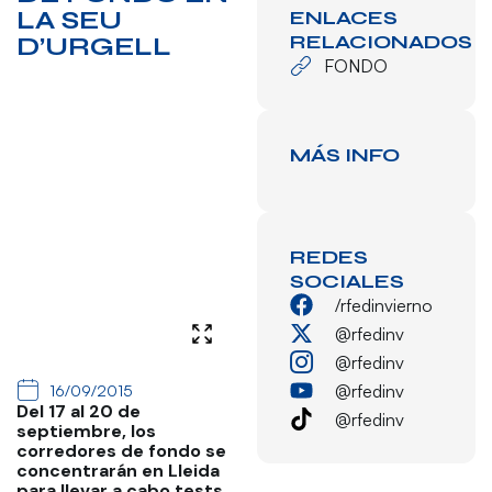
LA SEU
ENLACES
RELACIONADOS
D’URGELL
FONDO
MÁS INFO
REDES
SOCIALES
/rfedinvierno
@rfedinv
@rfedinv
@rfedinv
16/09/2015
Del 17 al 20 de
@rfedinv
septiembre, los
corredores de fondo se
concentrarán en Lleida
para llevar a cabo tests