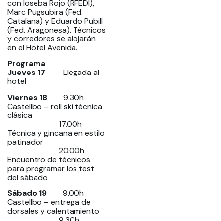
con Ioseba Rojo (RFEDI),
Marc Pugsubira (Fed.
Catalana) y Eduardo Pubill
(Fed. Aragonesa). Técnicos
y corredores se alojarán
en el Hotel Avenida.
Programa
Jueves 17
Llegada al
hotel
Viernes 1
8
9.30h
Castellbo – roll ski técnica
clásica
17.00h
Técnica y gincana en estilo
patinador
20.00h
Encuentro de técnicos
para programar los test
del sábado
Sábado 19
9.00h
Castellbo – entrega de
dorsales y calentamiento
9.30h