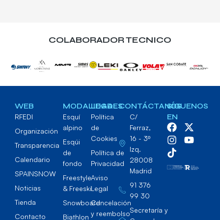
COLABORADOR TECNICO
WEB
MODALIDADES
LEGAL
CONTÁCTANOS
SÍGUENOS
RFEDI
Esquí
Política
C/
EN
alpino
de
Ferraz,
Organización
Cookies
16 - 3º
Esqúi
Transparencia
Izq.
de
Política de
Calendario
28008
fondo
Privacidad
Madrid
SPAINSNOW
Freestyle
Aviso
91 376
Noticias
& Freeski
Legal
99 30
Tienda
Snowboard
Cancelación
Secretaría y
y reembolso
Contacto
Biathlon