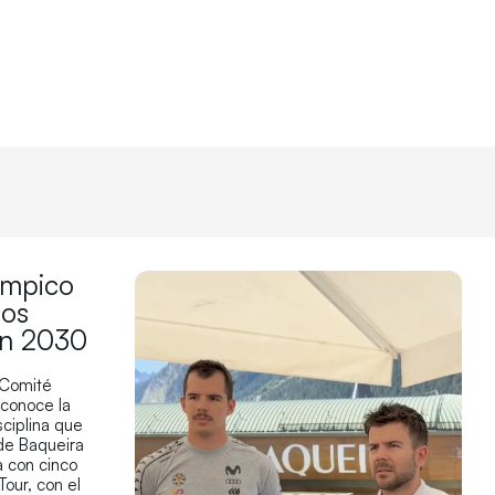
límpico
los
en 2030
 Comité
econoce la
sciplina que
 de Baqueira
 con cinco
Tour, con el