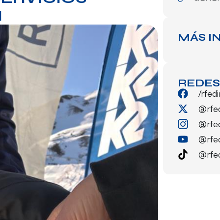
I
MÁS I
REDES
/rfed
@rfe
@rfe
@rfe
@rfe