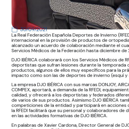
30/09/2021
La Real Federación Española Deportes de Invierno (RFEDI
internacional en la provisión de productos de ortopedia
alcanzado un acuerdo de colaboración mediante el cual,
Servicios Médicos de la Federación hasta diciembre de
DJO IBÉRICA colaborará con los Servicios Médicos de RFE
deportistas que sufran lesiones durante la temporada 
productos, algunos de ellos muy específicos para la prá
impacto como son las de deportes de invierno (esquí y
La empresa DJO IBÉRICA con sus marcas DONJOY, AI
COMPEX, aportará, a demanda de la RFEDI, equipamiento
calidad, y ofrecerá a los deportistas y federados difer
de varios de sus productos. Asimismo DJO IBÉRICA tamb
competiciones de la entidad y participará en acciones c
la RFEDI facilitará que su personal y colaboradores de 
en las actividades formativas de DJO IBÉRICA.
En palabras de Xavier Cardona, Director General de DJO