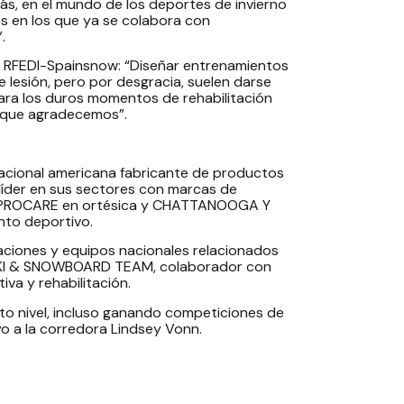
ás, en el mundo de los deportes de invierno
s en los que ya se colabora con
.
o RFEDI-Spainsnow: “Diseñar entrenamientos
e lesión, pero por desgracia, suelen darse
ara los duros momentos de rehabilitación
 que agradecemos”.
nacional americana fabricante de productos
 líder en sus sectores con marcas de
y PROCARE en ortésica y CHATTANOOGA Y
nto deportivo.
aciones y equipos nacionales relacionados
S SKI & SNOWBOARD TEAM, colaborador con
va y rehabilitación.
o nivel, incluso ganando competiciones de
o a la corredora Lindsey Vonn.