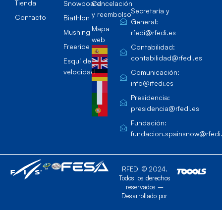
Tienda
Snowboard
Cancelación
Secretaría y
y reembolso
Contacto
Biathlon
General:
Mapa
Mushing
rfedi@rfedi.es
web
Freeride
Contabilidad:
contabilidad@rfedi.es
Esquí de
velocidad
Comunicación:
info@rfedi.es
Presidencia:
presidencia@rfedi.es
Fundación:
fundacion.spainsnow@rfedi
RFEDI © 2024.
Todos los derechos
reservados –
Desarrollado por