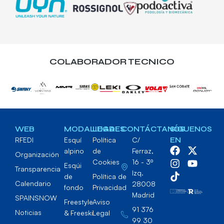
COLABORADOR TECNICO
WEB
MODALIDADES
LEGAL
CONTÁCTANOS
SÍGUENOS
RFEDI
Esquí
Política
C/
EN
alpino
de
Ferraz,
Organización
Cookies
16 - 3º
Esqúi
Transparencia
Izq.
de
Política de
Calendario
28008
fondo
Privacidad
Madrid
SPAINSNOW
Freestyle
Aviso
91 376
Noticias
& Freeski
Legal
99 30