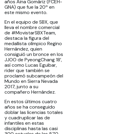
años Aina Gomáriz (FCEH-
GNA) que fue la 20º en
este mismo evento.
En el equipo de SBX, que
lleva el nombre comercial
de #MovistarSBXTeam,
destaca la figura del
medallista olímpico Regino
Hernández, quien
consiguió un bronce en los
JJOO de PyeongChang 18’,
así como Lucas Eguibar,
rider que también se
proclamó subcampeón del
Mundo en Sierra Nevada
2017, junto a su
compañero Hernández.
En estos últimos cuatro
años se ha conseguido
doblar las licencias totales
y cuadruplicar las de
infantiles en estas
disciplinas hasta las casi
300 actuales de las 570