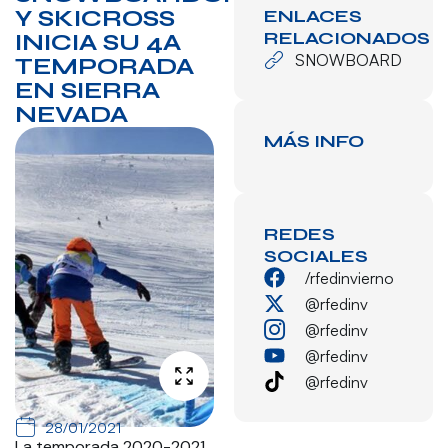
Y SKICROSS
ENLACES
RELACIONADOS
INICIA SU 4A
SNOWBOARD
TEMPORADA
EN SIERRA
NEVADA
MÁS INFO
REDES
SOCIALES
/rfedinvierno
@rfedinv
@rfedinv
@rfedinv
@rfedinv
28/01/2021
La temporada 2020-2021