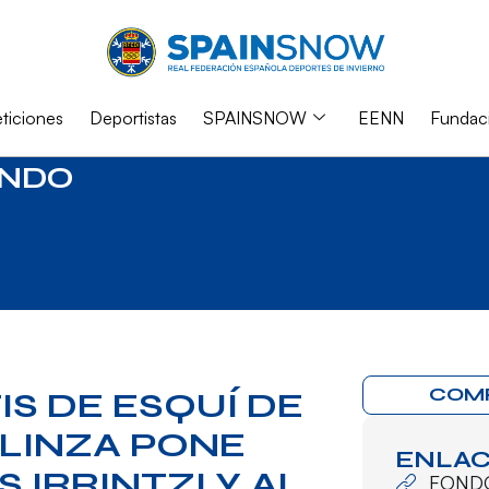
iciones
Deportistas
SPAINSNOW
EENN
Fundac
NDO
COM
IS DE ESQUÍ DE
LINZA PONE
ENLAC
 IRRINTZI Y AL
FOND