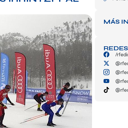
MÁS I
REDES
/rfed
@rfe
@rfe
@rfe
@rfe