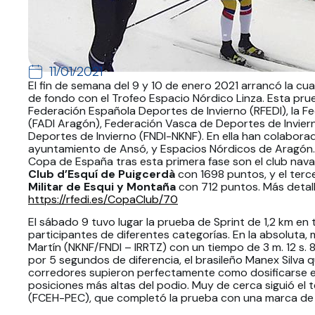
11/01/2021
El fin de semana del 9 y 10 de enero 2021 arrancó la cu
de fondo con el Trofeo Espacio Nórdico Linza. Esta prue
Federación Española Deportes de Invierno (RFEDI), la 
(FADI Aragón), Federación Vasca de Deportes de Invier
Deportes de Invierno (FNDI-NKNF). En ella han colabora
ayuntamiento de Ansó, y Espacios Nórdicos de Aragón. L
Copa de España tras esta primera fase son el club nav
Club d’Esquí de Puigcerdà
con 1698 puntos, y el terc
Militar de Esqui y Montaña
con 712 puntos. Más detall
https://rfedi.es/CopaClub/70
El sábado 9 tuvo lugar la prueba de Sprint de 1,2 km en
participantes de diferentes categorías. En la absoluta,
Martín (NKNF/FNDI – IRRTZ) con un tiempo de 3 m. 12 s. 
por 5 segundos de diferencia, el brasileño Manex Silva 
corredores supieron perfectamente como dosificarse en 
posiciones más altas del podio. Muy de cerca siguió el te
(FCEH-PEC), que completó la prueba con una marca de 3