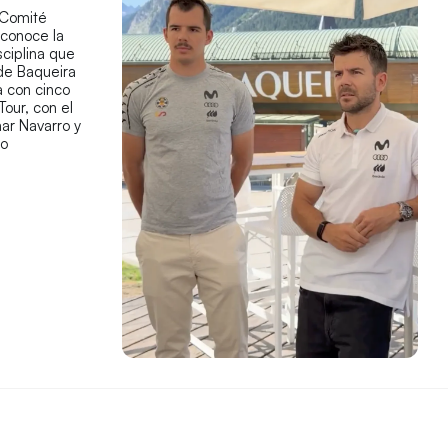
 Comité
econoce la
sciplina que
 de Baqueira
 con cinco
Tour, con el
ar Navarro y
co