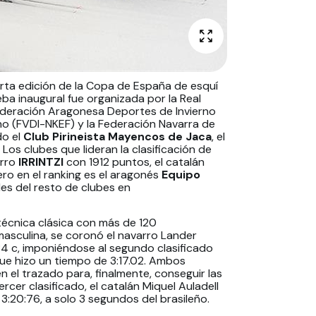
arta edición de la Copa de España de esquí
ba inaugural fue organizada por la Real
Federación Aragonesa Deportes de Invierno
no (FVDI-NKEF) y la Federación Navarra de
do el
Club Pirineista Mayencos de Jaca
, el
os clubes que lideran la clasificación de
arro
IRRINTZI
con 1912 puntos, el catalán
ero en el ranking es el aragonés
Equipo
es del resto de clubes en
 técnica clásica con más de 120
 masculina, se coronó el navarro Lander
84 c, imponiéndose al segundo clasificado
que hizo un tiempo de 3:17.02. Ambos
el trazado para, finalmente, conseguir las
rcer clasificado, el catalán Miquel Auladell
:20:76, a solo 3 segundos del brasileño.