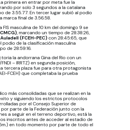
a primera en entrar por meta fue la
rando por solo 3 segundos a la catalana
 de 3.55.77. En tercer lugar subió al podio
 marca final de 3.56.58.
ncia FIS masculina de 10 km del domingo 9 se
– CMCG)
,
marcando un tiempo de 28:38:26,
 Auladell (FCEH-PEC)
con 28:45:65, que
 podio de la clasificación masculina
po de 28:59:16.
ictoria la andorrana Gina del Rio con un
F/FNDI – IRRTZ) en segunda posición,
La tercera plaza fue para otra protagonista
(CAEI-FCEH) que completaba la prueba
ico más consolidadas que se realizan en la
xito y siguiendo los estrictos protocolos
rrolladas por el Consejo Superior de
por parte de la Federación junto con la
es a seguir en el terreno deportivo, está la
los inscritos antes de acceder al estadio de
’5m.) en todo momento por parte de todo el
.