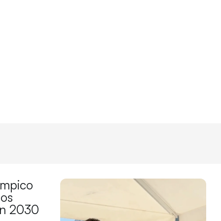
límpico
los
en 2030