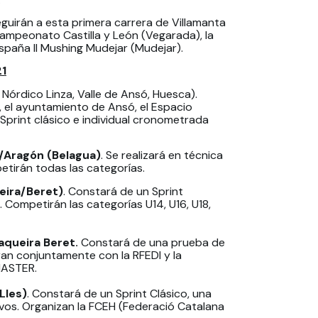
uirán a esta primera carrera de Villamanta
ampeonato Castilla y León (Vegarada), la
spaña II Mushing Mudejar (Mudejar).
21
Nórdico Linza, Valle de Ansó, Huesca).
, el ayuntamiento de Ansó, el Espacio
 Sprint clásico e individual cronometrada
/Aragón (Belagua)
. Se realizará en técnica
etirán todas las categorías.
eira/Beret)
. Constará de un Sprint
 Competirán las categorías U14, U16, U18,
aqueira Beret.
Constará de una prueba de
an conjuntamente con la RFEDI y la
MASTER.
Lles)
. Constará de un Sprint Clásico, una
evos. Organizan la FCEH (Federació Catalana