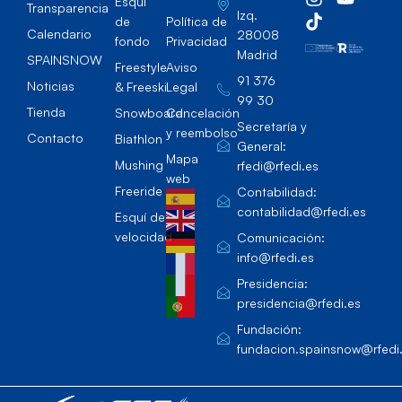
Esqúi
Transparencia
Izq.
de
Política de
Calendario
28008
fondo
Privacidad
Madrid
SPAINSNOW
Freestyle
Aviso
91 376
Noticias
& Freeski
Legal
99 30
Tienda
Snowboard
Cancelación
Secretaría y
y reembolso
Contacto
Biathlon
General:
Mapa
Mushing
rfedi@rfedi.es
web
Freeride
Contabilidad:
contabilidad@rfedi.es
Esquí de
velocidad
Comunicación:
info@rfedi.es
Presidencia:
presidencia@rfedi.es
Fundación:
fundacion.spainsnow@rfedi