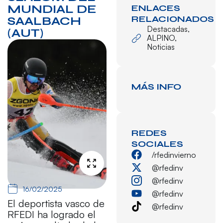
MUNDIAL DE
ENLACES
RELACIONADOS
SAALBACH
Destacadas
,
(AUT)
ALPINO
,
Noticias
MÁS INFO
REDES
SOCIALES
/rfedinvierno
@rfedinv
@rfedinv
16/02/2025
@rfedinv
El deportista vasco de
@rfedinv
RFEDI ha logrado el