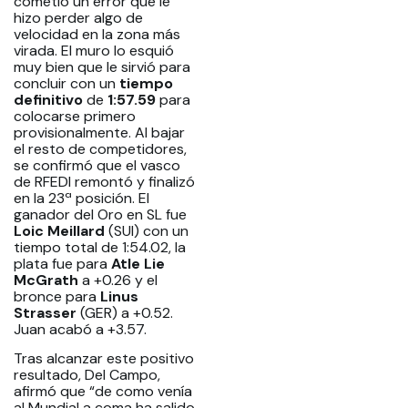
cometió un error que le
hizo perder algo de
velocidad en la zona más
virada. El muro lo esquió
muy bien que le sirvió para
concluir con un
tiempo
definitivo
de
1:57.59
para
colocarse primero
provisionalmente. Al bajar
el resto de competidores,
se confirmó que el vasco
de RFEDI remontó y finalizó
en la 23ª posición. El
ganador del Oro en SL fue
Loic Meillard
(SUI) con un
tiempo total de 1:54.02, la
plata fue para
Atle Lie
McGrath
a +0.26 y el
bronce para
Linus
Strasser
(GER) a +0.52.
Juan acabó a +3.57.
Tras alcanzar este positivo
resultado, Del Campo,
afirmó que “de como venía
al Mundial a coma ha salido