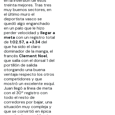
en la inversión de esos
treinta mejores. Tras tres
muy buenos sectores, en
el último muro el
deportista vasco se
quedó algo enganchado
en un palo que le hizo
perder velocidad y
llegar a
meta
con un registro total
de
1:02.57, a +3.34
del
que ha sido el claro
dominador de la manga, el
francés
Clement Noel
,
que salía con el dorsal 1 del
portillón de salida
otorgando una buena
ventaja respecto los otros
competidores y que
mostró un excelente esquí.
Juan llegó a línea de meta
con el 30º registro con
todo el resto de
corredores por bajar, una
situación muy compleja y
que se convirtió en épica