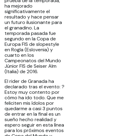
prueba de la temporada,
ha mejorado
significativamente el
resultado y hace pensar
un futuro ilusionante para
el granadino. La
temporada pasada fue
segundo en la Copa de
Europa FIS de slopestyle
en Rogla (Eslovenia) y
cuarto en los
Campeonatos del Mundo
Júnior FIS de Seiser Alm
(Italia) de 2016.
El rider de Granada ha
declarado tras el evento: ?
Estoy muy contento por
cómo ha ido todo. Que me
feliciten mis ídolos por
quedarme a casi 3 puntos
de entrar en la final es un
sueño hecho realidad y
espero seguir en esta línea
para los próximos eventos
de Copa del Mundo y