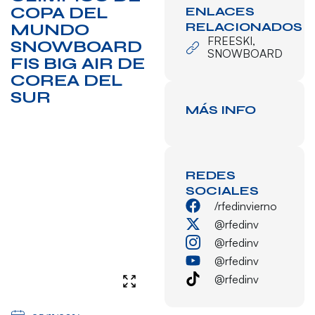
COPA DEL
ENLACES
RELACIONADOS
MUNDO
FREESKI
,
SNOWBOARD
SNOWBOARD
FIS BIG AIR DE
COREA DEL
SUR
MÁS INFO
REDES
SOCIALES
/rfedinvierno
@rfedinv
@rfedinv
@rfedinv
@rfedinv