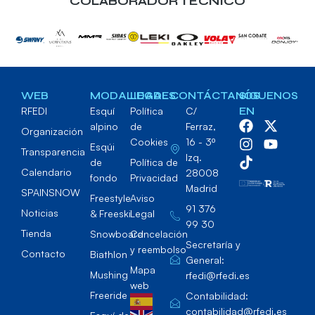
COLABORADOR TECNICO
WEB
MODALIDADES
LEGAL
CONTÁCTANOS
SÍGUENOS
RFEDI
Esquí
Política
C/
EN
alpino
de
Ferraz,
Organización
Cookies
16 - 3º
Esqúi
Transparencia
Izq.
de
Política de
Calendario
28008
fondo
Privacidad
Madrid
SPAINSNOW
Freestyle
Aviso
91 376
Noticias
& Freeski
Legal
99 30
Tienda
Snowboard
Cancelación
Secretaría y
y reembolso
Contacto
Biathlon
General:
Mapa
Mushing
rfedi@rfedi.es
web
Freeride
Contabilidad:
contabilidad@rfedi.es