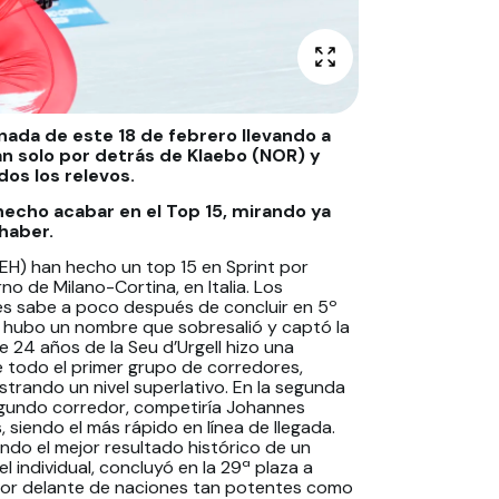
nada de este 18 de febrero llevando a
tan solo por detrás de Klaebo (NOR) y
os los relevos.
hecho acabar en el Top 15, mirando ya
haber.
H) han hecho un top 15 en Sprint por
no de Milano-Cortina, en Italia. Los
les sabe a poco después de concluir en 5º
ia, hubo un nombre que sobresalió y captó la
 24 años de la Seu d’Urgell hizo una
de todo el primer grupo de corredores,
trando un nivel superlativo. En la segunda
segundo corredor, competiría Johannes
, siendo el más rápido en línea de llegada.
ndo el mejor resultado histórico de un
el individual, concluyó en la 29ª plaza a
 por delante de naciones tan potentes como