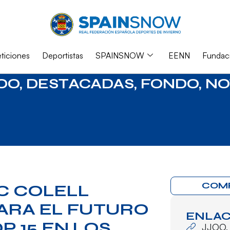
iciones
Deportistas
SPAINSNOW
EENN
Fundac
OO
,
DESTACADAS
,
FONDO
,
NO
COM
C COLELL
PARA EL FUTURO
ENLAC
P 15 EN LOS
JJOO