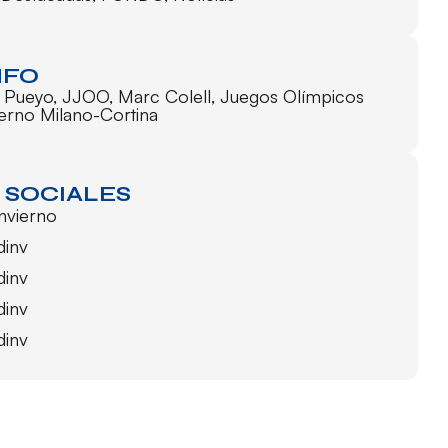
NFO
 Pueyo
,
JJOO
,
Marc Colell
,
Juegos Olímpicos
ierno Milano-Cortina
 SOCIALES
invierno
dinv
dinv
dinv
dinv