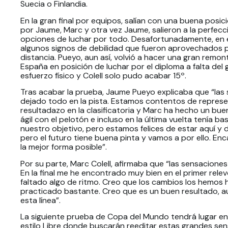
Suecia o Finlandia.
En la gran final por equipos, salían con una buena posic
por Jaume, Marc y otra vez Jaume, salieron a la perfec
opciones de luchar por todo. Desafortunadamente, en 
algunos signos de debilidad que fueron aprovechados po
distancia. Pueyo, aun así, volvió a hacer una gran remon
España en posición de luchar por el diploma a falta del g
esfuerzo físico y Colell solo pudo acabar 15º.
Tras acabar la prueba, Jaume Pueyo explicaba que “las
dejado todo en la pista. Estamos contentos de represe
resultadazo en la clasificatoria y Marc ha hecho un buen
ágil con el pelotón e incluso en la última vuelta tenía b
nuestro objetivo, pero estamos felices de estar aquí y 
pero el futuro tiene buena pinta y vamos a por ello. E
la mejor forma posible”.
Por su parte, Marc Colell, afirmaba que “las sensaciones 
En la final me he encontrado muy bien en el primer rele
faltado algo de ritmo. Creo que los cambios los hemos
practicado bastante. Creo que es un buen resultado, a
esta línea”.
La siguiente prueba de Copa del Mundo tendrá lugar en
estilo Libre donde buscarán reeditar estas grandes sen