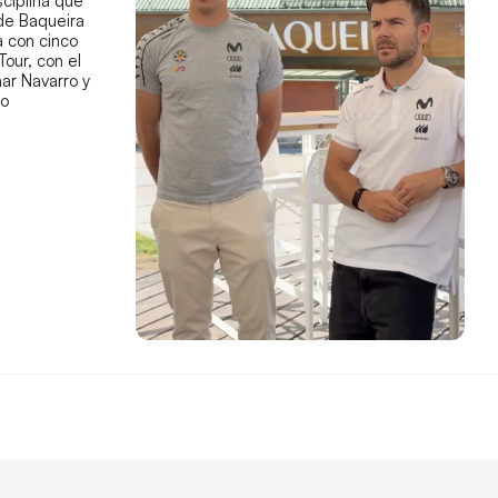
sciplina que
 de Baqueira
 con cinco
Tour, con el
ar Navarro y
co