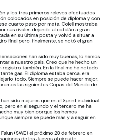
ión y los tres primeros relevos efectuados
ción colocados en posición de diploma y con
ese cuarto paso por meta, Colell mostraba
r sus rivales dejando al catalán a gran
tada en su última posta y volvió a situar a
iro final pero, finalmente, se notó el gran
 sensaciones han sido muy buenas, lo hemos
ntar a nuestro país. Creo que he hecho un
 registro también. En la final me he notado
astante gas. El diploma estaba cerca, era
dejarlo todo. Siempre se puede hacer mejor,
ncaramos las siguientes Copas del Mundo de
han sido mejores que en el Sprint individual.
vo, pero en el segundo y el tercero me ha
 hecho muy bien porque los hemos
unque siempre se puede más y a seguir en
 Falun (SWE) el próximo 28 de febrero en
saciones de los Juegos al circuito