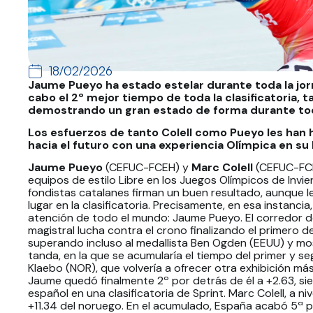
18/02/2026
Jaume Pueyo ha estado estelar durante toda la jor
cabo el 2º mejor tiempo de toda la clasificatoria, 
demostrando un gran estado de forma durante tod
Los esfuerzos de tanto Colell como Pueyo les han 
hacia el futuro con una experiencia Olímpica en su 
Jaume Pueyo
(CEFUC-FCEH) y
Marc Colell
(CEFUC-FCE
equipos de estilo Libre en los Juegos Olímpicos de Invier
fondistas catalanes firman un buen resultado, aunque 
lugar en la clasificatoria. Precisamente, en esa instanc
atención de todo el mundo: Jaume Pueyo. El corredor de
magistral lucha contra el crono finalizando el primero 
superando incluso al medallista Ben Ogden (EEUU) y mos
tanda, en la que se acumularía el tiempo del primer y 
Klaebo (NOR), que volvería a ofrecer otra exhibición más
Jaume quedó finalmente 2º por detrás de él a +2.63, sie
español en una clasificatoria de Sprint. Marc Colell, a niv
+11.34 del noruego. En el acumulado, España acabó 5ª