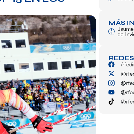
MÁS I
Jaume
de Inv
REDES
/rfed
@rfe
@rfe
@rfe
@rfe