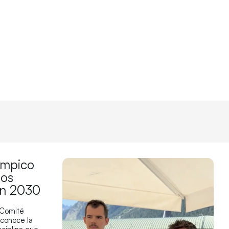
límpico
los
en 2030
 Comité
econoce la