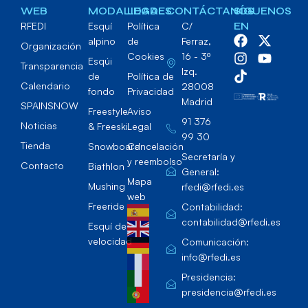
WEB
MODALIDADES
LEGAL
CONTÁCTANOS
SÍGUENOS
RFEDI
Esquí
Política
C/
EN
alpino
de
Ferraz,
Organización
Cookies
16 - 3º
Esqúi
Transparencia
Izq.
de
Política de
Calendario
28008
fondo
Privacidad
Madrid
SPAINSNOW
Freestyle
Aviso
91 376
Noticias
& Freeski
Legal
99 30
Tienda
Snowboard
Cancelación
Secretaría y
y reembolso
Contacto
Biathlon
General:
Mapa
Mushing
rfedi@rfedi.es
web
Freeride
Contabilidad:
contabilidad@rfedi.es
Esquí de
velocidad
Comunicación:
info@rfedi.es
Presidencia:
presidencia@rfedi.es