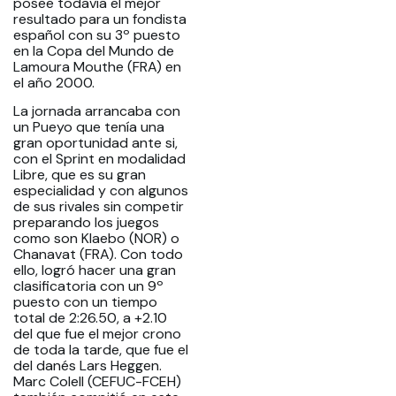
posee todavía el mejor
resultado para un fondista
español con su 3º puesto
en la Copa del Mundo de
Lamoura Mouthe (FRA) en
el año 2000.
La jornada arrancaba con
un Pueyo que tenía una
gran oportunidad ante si,
con el Sprint en modalidad
Libre, que es su gran
especialidad y con algunos
de sus rivales sin competir
preparando los juegos
como son Klaebo (NOR) o
Chanavat (FRA). Con todo
ello, logró hacer una gran
clasificatoria con un 9º
puesto con un tiempo
total de 2:26.50, a +2.10
del que fue el mejor crono
de toda la tarde, que fue el
del danés Lars Heggen.
Marc Colell (CEFUC-FCEH)