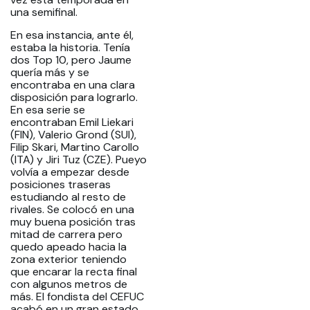
una semifinal.
En esa instancia, ante él,
estaba la historia. Tenía
dos Top 10, pero Jaume
quería más y se
encontraba en una clara
disposición para lograrlo.
En esa serie se
encontraban Emil Liekari
(FIN), Valerio Grond (SUI),
Filip Skari, Martino Carollo
(ITA) y Jiri Tuz (CZE). Pueyo
volvía a empezar desde
posiciones traseras
estudiando al resto de
rivales. Se colocó en una
muy buena posición tras
mitad de carrera pero
quedo apeado hacia la
zona exterior teniendo
que encarar la recta final
con algunos metros de
más. El fondista del CEFUC
acabó en un gran estado