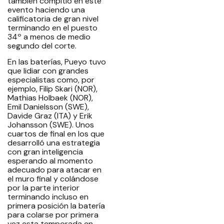
también compitió en este
evento haciendo una
calificatoria de gran nivel
terminando en el puesto
34º a menos de medio
segundo del corte.
En las baterías, Pueyo tuvo
que lidiar con grandes
especialistas como, por
ejemplo, Filip Skari (NOR),
Mathias Holbaek (NOR),
Emil Danielsson (SWE),
Davide Graz (ITA) y Erik
Johansson (SWE). Unos
cuartos de final en los que
desarrolló una estrategia
con gran inteligencia
esperando al momento
adecuado para atacar en
el muro final y colándose
por la parte interior
terminando incluso en
primera posición la batería
para colarse por primera
vez esta temporada en