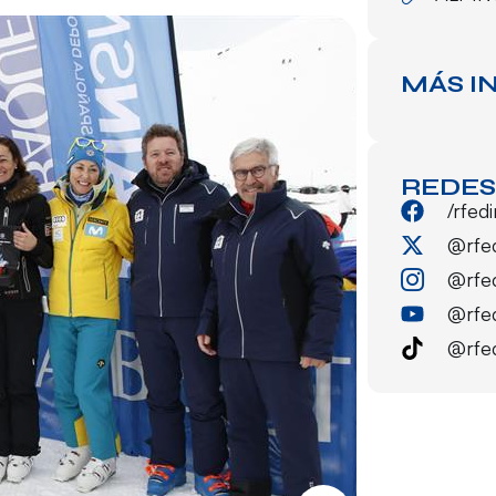
MÁS I
REDES
/rfed
@rfe
@rfe
@rfe
@rfe