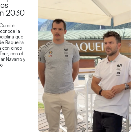
los
en 2030
 Comité
econoce la
sciplina que
 de Baqueira
 con cinco
Tour, con el
ar Navarro y
co