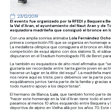
23/12/2019
El evento fue organizado por la RFEDI y Baqueira Be
la Val d’Aran, el ayuntamiento del Naut Aran y de T
esquiadora madrileña que consiguió el bronce en lo
Con una amplia sonrisa animaba
Lola Fernández Ocho
primera competición FIS que se organiza en homenaje a
La medallista olímpica que consiguiera el bronce en Alb
competición de esquí alpino con dos slaloms SL el sába
disputaron en el Stadium homologado FIS de Beret para 
La también ex esquiadora de alto nivel afirmaba que “s
gustaría ser recordada: entre tanta gente joven en ac
hacerse un lugar en la élite del esquí”. La madrileña ma
nos reúne aquí es triste, pero debemos ver la parte po
esquiábamos juntos tanta parte de la familia y gracia
todo nuestro apoyo a los deportistas”.
El hermano de Blanca,
Luis
, que también formó parte de
“hacer este homenaje en la Val d’Aran tiene todo el sen
pasamos al menos 10 años esquiando entre Baqueira y l
deportiva de alpino en Vielha allá por los años 70. Este