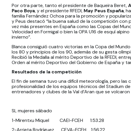
Por otra parte, tanto el presidente de Baqueira Beret,
A
Paco Boya
, y el presidente RFEDI,
May Peus España
, h
familia Fernández Ochoa para la promoción y populariz
y Peus destacó “la buena salud de la competición con p
vez más presentes en España como las Copas del Mundo
Velocidad en Formigal o bien la OPA U16 de esquí alpino
invierno”.
Blanca consiguió cuatro victorias en la Copa del Mundo 
los 80 y principios de los 90, además de su gesta olímpi
Recibió la Medalla al mérito Deportivo de la RFEDI, entr
Orden al mérito Deportivo del Gobierno de España y tam
Resultados de la competición
El fin de semana tuvo una difícil meteorología, pero las
profesionalidad de los equipos técnicos del Stadium de 
entrenadores y clubes de la Val d’Aran que se volcaron 
SL mujeres sábado
1-Mirentxu Miquel CAEI-FCEH 1:53.28
2-Arrieta Rodríguez CEVA-FCEH 1:56.22