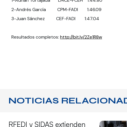
1-Adrián Tortajada LMCE-FCEH 1:44.80
2-Andrés García CPM-FADI 1:46.09
3-Juan Sánchez CEF-FADI 1:47.04
Resultados completos:
http://bit.ly/2Ze1R8w
NOTICIAS RELACIONA
RFEDI y SIDAS extienden