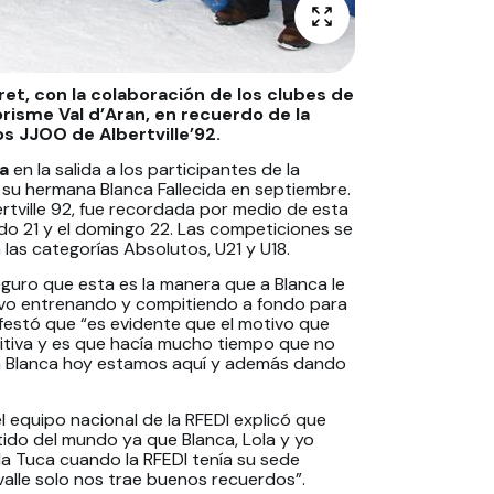
ret, con la colaboración de los clubes de
orisme Val d’Aran, en recuerdo de la
s JJOO de Albertville’92.
a
en la salida a los participantes de la
 su hermana Blanca Fallecida en septiembre.
ertville 92, fue recordada por medio de esta
do 21 y el domingo 22. Las competiciones se
las categorías Absolutos, U21 y U18.
eguro que esta es la manera que a Blanca le
tivo entrenando y compitiendo a fondo para
nifestó que “es evidente que el motivo que
sitiva y es que hacía mucho tiempo que no
s a Blanca hoy estamos aquí y además dando
l equipo nacional de la RFEDI explicó que
tido del mundo ya que Blanca, Lola y yo
a Tuca cuando la RFEDI tenía su sede
 valle solo nos trae buenos recuerdos”.