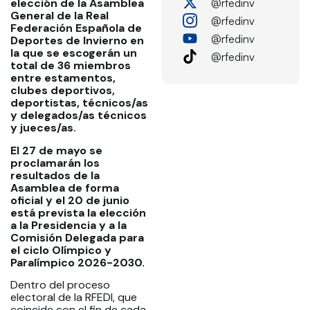
@rfedinv
elección de la Asamblea
General de la Real
@rfedinv
Federación Española de
@rfedinv
Deportes de Invierno en
la que se escogerán un
@rfedinv
total de 36 miembros
entre estamentos,
clubes deportivos,
deportistas, técnicos/as
y delegados/as técnicos
y jueces/as.
El 27 de mayo se
proclamarán los
resultados de la
Asamblea de forma
oficial y el 20 de junio
está prevista la elección
a la Presidencia y a la
Comisión Delegada para
el ciclo Olímpico y
Paralímpico 2026-2030.
Dentro del proceso
electoral de la RFEDI, que
coincide con el fin de cada