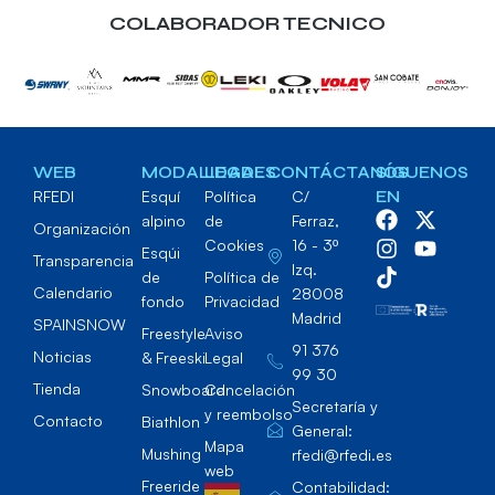
COLABORADOR TECNICO
WEB
MODALIDADES
LEGAL
CONTÁCTANOS
SÍGUENOS
RFEDI
Esquí
Política
C/
EN
alpino
de
Ferraz,
Organización
Cookies
16 - 3º
Esqúi
Transparencia
Izq.
de
Política de
Calendario
28008
fondo
Privacidad
Madrid
SPAINSNOW
Freestyle
Aviso
91 376
Noticias
& Freeski
Legal
99 30
Tienda
Snowboard
Cancelación
Secretaría y
y reembolso
Contacto
Biathlon
General:
Mapa
Mushing
rfedi@rfedi.es
web
Freeride
Contabilidad: