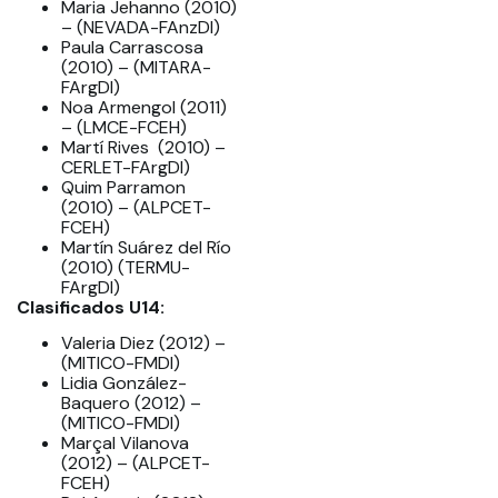
Maria Jehanno (2010)
– (NEVADA-FAnzDI)
Paula Carrascosa
(2010) – (MITARA-
FArgDI)
Noa Armengol (2011)
– (LMCE-FCEH)
Martí Rives (2010) –
CERLET-FArgDI)
Quim Parramon
(2010) – (ALPCET-
FCEH)
Martín Suárez del Río
(2010) (TERMU-
FArgDI)
Clasificados U14:
Valeria Diez (2012) –
(MITICO-FMDI)
Lidia González-
Baquero (2012) –
(MITICO-FMDI)
Marçal Vilanova
(2012) – (ALPCET-
FCEH)