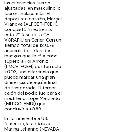
las diferencias fueron
ajustadas, en masculino lo
fueron incluso más. El
deportista catalán, Marçal
Vilanova (ALPCET-FCEH),
conquistó ‘in extremis’
esta 2ª fase de la CE
VORARIU en Cerler. Con un
tiempo total de 1:40.78,
acumulado de las dos
mangas que llevó a cabo,
superó a Pol Arroniz
(LMCE-FCEH) por tan solo
+0.03, una diferencia que
puede marcar una gran
diferencia de aquí a final
de temporada. El tercer
cajón del podio fue para el
madrileño, Lope Machado
(MITICO-FMDI) que
concluyó a +0.89.
En lo referente a U16
femenino, la andaluza
Marina Jehanno (NEVADA-