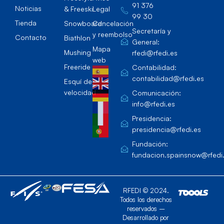
91 376
Noticias
& Freeski
Legal
99 30
Tienda
Snowboard
Cancelación
Secretaría y
y reembolso
Contacto
Biathlon
General:
Mapa
Mushing
rfedi@rfedi.es
web
Freeride
Contabilidad:
contabilidad@rfedi.es
Esquí de
velocidad
Comunicación:
info@rfedi.es
Presidencia:
presidencia@rfedi.es
Fundación:
fundacion.spainsnow@rfedi
RFEDI © 2024.
Todos los derechos
reservados –
Desarrollado por