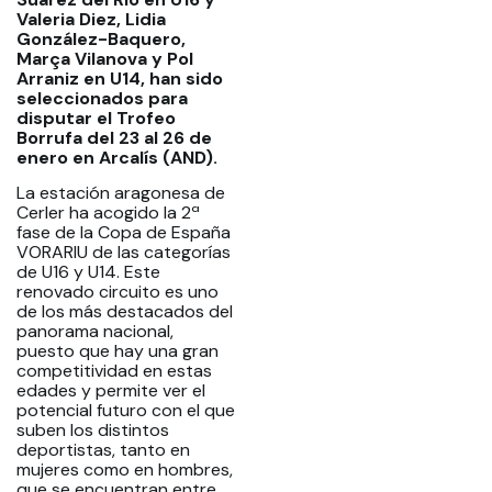
Valeria Diez, Lidia
González-Baquero,
Marça Vilanova y Pol
Arraniz en U14, han sido
seleccionados para
disputar el Trofeo
Borrufa del 23 al 26 de
enero en Arcalís (AND).
La estación aragonesa de
Cerler ha acogido la 2ª
fase de la Copa de España
VORARIU de las categorías
de U16 y U14. Este
renovado circuito es uno
de los más destacados del
panorama nacional,
puesto que hay una gran
competitividad en estas
edades y permite ver el
potencial futuro con el que
suben los distintos
deportistas, tanto en
mujeres como en hombres,
que se encuentran entre