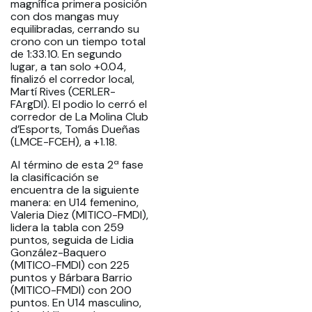
magnífica primera posición
con dos mangas muy
equilibradas, cerrando su
crono con un tiempo total
de 1:33.10. En segundo
lugar, a tan solo +0.04,
finalizó el corredor local,
Martí Rives (CERLER-
FArgDI). El podio lo cerró el
corredor de La Molina Club
d’Esports, Tomás Dueñas
(LMCE-FCEH), a +1.18.
Al término de esta 2ª fase
la clasificación se
encuentra de la siguiente
manera: en U14 femenino,
Valeria Diez (MITICO-FMDI),
lidera la tabla con 259
puntos, seguida de Lidia
González-Baquero
(MITICO-FMDI) con 225
puntos y Bárbara Barrio
(MITICO-FMDI) con 200
puntos. En U14 masculino,