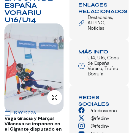
ESPAÑA
ENLACES
RELACIONADOS
VORARIU
Destacadas
,
U16/U14
ALPINO
,
Noticias
MÁS INFO
U14
,
U16
,
Copa
de España
Vorariu
,
Trofeu
Borrufa
REDES
SOCIALES
/rfedinvierno
19/01/2026
@rfedinv
Vega Gracia y Marçal
Vilanova se imponen en
@rfedinv
el Gigante disputado en