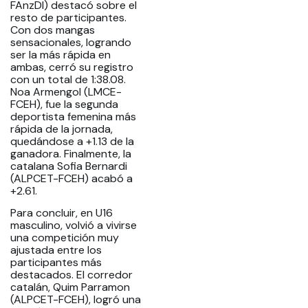
FAnzDI) destacó sobre el
resto de participantes.
Con dos mangas
sensacionales, logrando
ser la más rápida en
ambas, cerró su registro
con un total de 1:38.08.
Noa Armengol (LMCE-
FCEH), fue la segunda
deportista femenina más
rápida de la jornada,
quedándose a +1.13 de la
ganadora. Finalmente, la
catalana Sofia Bernardi
(ALPCET-FCEH) acabó a
+2.61.
Para concluir, en U16
masculino, volvió a vivirse
una competición muy
ajustada entre los
participantes más
destacados. El corredor
catalán, Quim Parramon
(ALPCET-FCEH), logró una