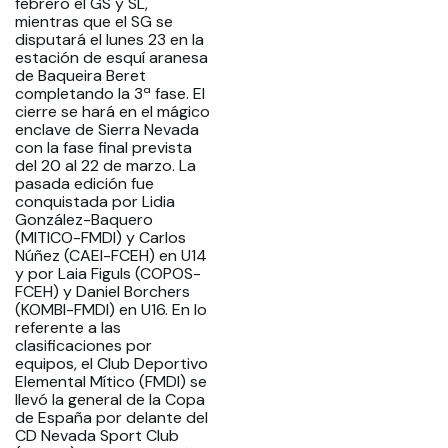
febrero el GS y SL,
mientras que el SG se
disputará el lunes 23 en la
estación de esquí aranesa
de Baqueira Beret
completando la 3ª fase. El
cierre se hará en el mágico
enclave de Sierra Nevada
con la fase final prevista
del 20 al 22 de marzo. La
pasada edición fue
conquistada por Lidia
González-Baquero
(MITICO-FMDI) y Carlos
Núñez (CAEI-FCEH) en U14
y por Laia Figuls (COPOS-
FCEH) y Daniel Borchers
(KOMBI-FMDI) en U16. En lo
referente a las
clasificaciones por
equipos, el Club Deportivo
Elemental Mítico (FMDI) se
llevó la general de la Copa
de España por delante del
CD Nevada Sport Club