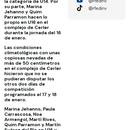
@rfedinv
la categoría de U14. Por
su parte, Marina
@rfedinv
Jehanno y Quim
Parramon hacen lo
propio en U16 en el
complejo de Cerler
durante la jornada del 16
de enero.
Las condiciones
climatológicas con unas
copiosas nevadas de
más de 50 centímetros
en el complejo de Cerler
hicieron que no se
pudieran disputar los
otros dos días de
competición
programados el 17 y 18
de enero.
Marina Jehanno, Paula
Carrascosa, Noa
Armengol, Martí Rives,
Quim Parramon y Martín
Suárez del Río en U16 y