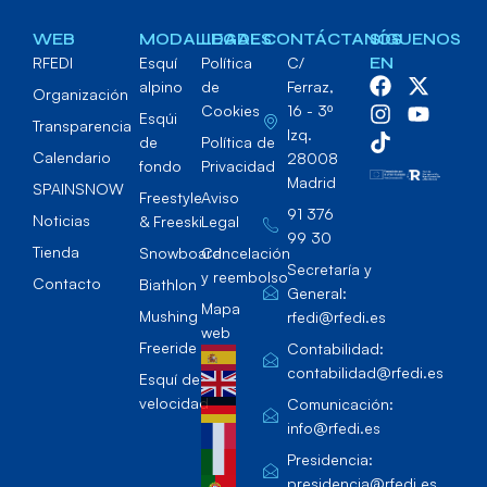
WEB
MODALIDADES
LEGAL
CONTÁCTANOS
SÍGUENOS
RFEDI
Esquí
Política
C/
EN
alpino
de
Ferraz,
Organización
Cookies
16 - 3º
Esqúi
Transparencia
Izq.
de
Política de
Calendario
28008
fondo
Privacidad
Madrid
SPAINSNOW
Freestyle
Aviso
91 376
Noticias
& Freeski
Legal
99 30
Tienda
Snowboard
Cancelación
Secretaría y
y reembolso
Contacto
Biathlon
General:
Mapa
Mushing
rfedi@rfedi.es
web
Freeride
Contabilidad:
contabilidad@rfedi.es
Esquí de
velocidad
Comunicación:
info@rfedi.es
Presidencia:
presidencia@rfedi.es