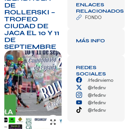
DE
ENLACES
RELACIONADOS
ROLLERSKI –
FONDO
TROFEO
CIUDAD DE
JACA EL 10 Y 11
DE
MÁS INFO
SEPTIEMBRE
REDES
SOCIALES
/rfedinvierno
@rfedinv
@rfedinv
@rfedinv
@rfedinv