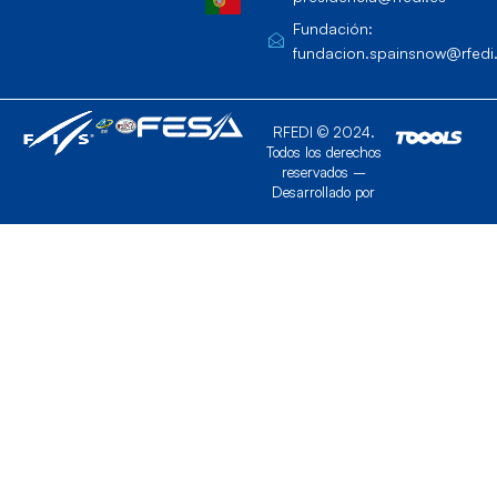
Fundación:
fundacion.spainsnow@rfedi
RFEDI © 2024.
Todos los derechos
reservados –
Desarrollado por