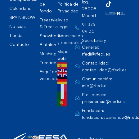
Izq.
de
Política de
Calendario
28008
fondo
Privacidad
Madrid
SPAINSNOW
Freestyle
Aviso
91 376
Noticias
& Freeski
Legal
99 30
Tienda
Snowboard
Cancelación
Secretaría y
y reembolso
Contacto
Biathlon
General:
Mapa
Mushing
rfedi@rfedi.es
web
Freeride
Contabilidad:
contabilidad@rfedi.es
Esquí de
velocidad
Comunicación:
info@rfedi.es
Presidencia:
presidencia@rfedi.es
Fundación:
fundacion.spainsnow@rfedi