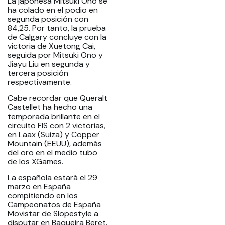
La japonesa Mitsuki Ono se
ha colado en el podio en
segunda posición con
84,25. Por tanto, la prueba
de Calgary concluye con la
victoria de Xuetong Cai,
seguida por Mitsuki Ono y
Jiayu Liu en segunda y
tercera posición
respectivamente.
Cabe recordar que Queralt
Castellet ha hecho una
temporada brillante en el
circuito FIS con 2 victorias,
en Laax (Suiza) y Copper
Mountain (EEUU), además
del oro en el medio tubo
de los XGames.
La española estará el 29
marzo en España
compitiendo en los
Campeonatos de España
Movistar de Slopestyle a
disputar en Baqueira Beret.