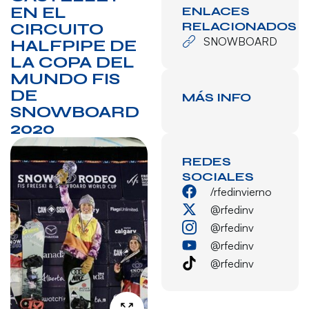
EN EL
ENLACES
RELACIONADOS
CIRCUITO
SNOWBOARD
HALFPIPE DE
LA COPA DEL
MUNDO FIS
DE
MÁS INFO
SNOWBOARD
2020
REDES
SOCIALES
/rfedinvierno
@rfedinv
@rfedinv
@rfedinv
@rfedinv