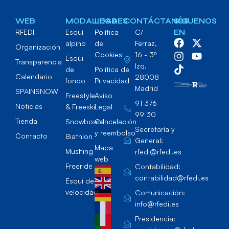
WEB
MODALIDADES
LEGAL
CONTÁCTANOS
SÍGUENOS
RFEDI
Esquí
Política
C/
EN
alpino
de
Ferraz,
Organización
Cookies
16 - 3º
Esqúi
Transparencia
Izq.
de
Política de
Calendario
28008
fondo
Privacidad
Madrid
SPAINSNOW
Freestyle
Aviso
91 376
Noticias
& Freeski
Legal
99 30
Tienda
Snowboard
Cancelación
Secretaría y
y reembolso
Contacto
Biathlon
General:
Mapa
Mushing
rfedi@rfedi.es
web
Freeride
Contabilidad:
contabilidad@rfedi.es
Esquí de
velocidad
Comunicación:
info@rfedi.es
Presidencia: