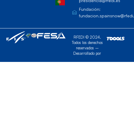
presidencia@rfedi.es
Fundación:
fundacion.spainsnow@rfedi
RFEDI © 2024.
Todos los derechos
reservados –
Desarrollado por