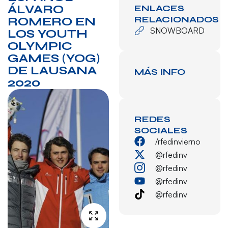
ÁLVARO
ENLACES
RELACIONADOS
ROMERO EN
SNOWBOARD
LOS YOUTH
OLYMPIC
GAMES (YOG)
DE LAUSANA
MÁS INFO
2020
REDES
SOCIALES
/rfedinvierno
@rfedinv
@rfedinv
@rfedinv
@rfedinv