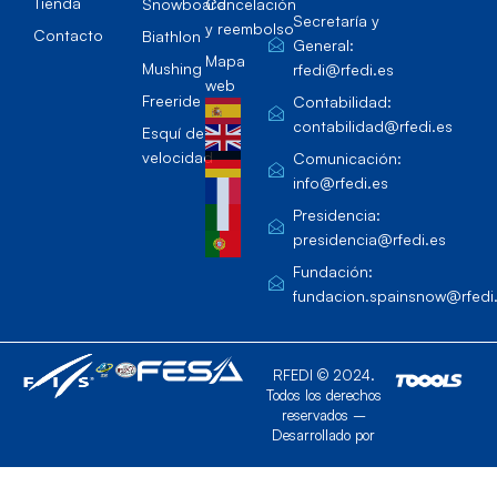
Tienda
Snowboard
Cancelación
Secretaría y
y reembolso
Contacto
Biathlon
General:
Mapa
Mushing
rfedi@rfedi.es
web
Freeride
Contabilidad:
contabilidad@rfedi.es
Esquí de
velocidad
Comunicación:
info@rfedi.es
Presidencia:
presidencia@rfedi.es
Fundación:
fundacion.spainsnow@rfedi
RFEDI © 2024.
Todos los derechos
reservados –
Desarrollado por