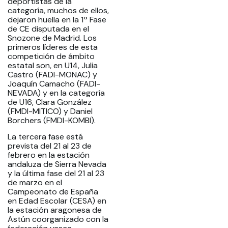
deportistas de la
categoría, muchos de ellos,
dejaron huella en la 1ª Fase
de CE disputada en el
Snozone de Madrid. Los
primeros líderes de esta
competición de ámbito
estatal son, en U14, Julia
Castro (FADI-MONAC) y
Joaquín Camacho (FADI-
NEVADA) y en la categoría
de U16, Clara González
(FMDI-MITICO) y Daniel
Borchers (FMDI-KOMBI).
La tercera fase está
prevista del 21 al 23 de
febrero en la estación
andaluza de Sierra Nevada
y la última fase del 21 al 23
de marzo en el
Campeonato de España
en Edad Escolar (CESA) en
la estación aragonesa de
Astún coorganizado con la