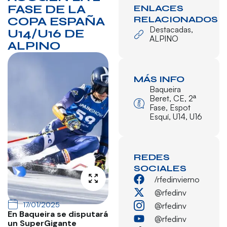
FASE DE LA
ENLACES
RELACIONADOS
COPA ESPAÑA
Destacadas
,
U14/U16 DE
ALPINO
ALPINO
MÁS INFO
Baqueira
Beret
,
CE
,
2ª
Fase
,
Espot
Esquí
,
U14
,
U16
REDES
SOCIALES
/rfedinvierno
@rfedinv
17/01/2025
@rfedinv
En Baqueira se disputará
@rfedinv
un SuperGigante