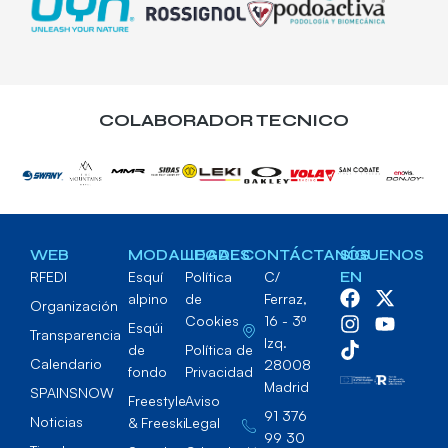
COLABORADOR TECNICO
WEB
MODALIDADES
LEGAL
CONTÁCTANOS
SÍGUENOS
RFEDI
Esquí
Política
C/
EN
alpino
de
Ferraz,
Organización
Cookies
16 - 3º
Esqúi
Transparencia
Izq.
de
Política de
Calendario
28008
fondo
Privacidad
Madrid
SPAINSNOW
Freestyle
Aviso
91 376
Noticias
& Freeski
Legal
99 30