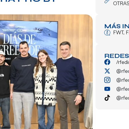
OTRA
MÁS I
FWT
,
F
REDES
/rfed
@rfe
@rfe
@rfe
@rfe