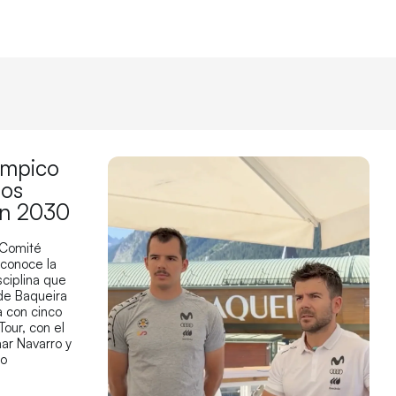
límpico
los
en 2030
 Comité
econoce la
sciplina que
 de Baqueira
 con cinco
Tour, con el
ar Navarro y
co