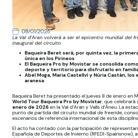
08/01/2026
La Val d’Aran volverá a ser el epicentro mundial del fr
inaugural del circuito
Baqueira Beret será, por quinta vez, la primer
única en los Pirineos
El Baqueira Pro by Movistar se consolida com
deporte y territorio para disfrutarlo en famil
Abel Moga, Maria Castellví y Núria Castán, los
aranesa
Baqueira Beret ha presentado el jueves 8 de enero en 
World Tour Baqueira Pro by Movistar
, que celebrará 
enero de 2026
en la Val d’Aran y Valls d’Àneu. La estac
punto de partida del circuito mundial de freeride, con
escenarios de referencia internacional de esta disciplina
El acto ha contado con la participación de representan
Española de Deportes de Invierno (RFEDI-Spainsnow), a