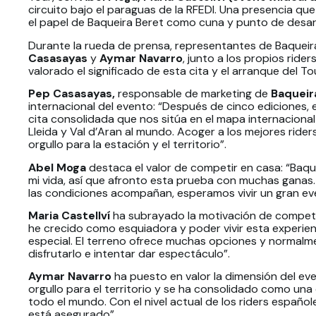
circuito bajo el paraguas de la RFEDI. Una presencia que 
el papel de Baqueira Beret como cuna y punto de desarr
Durante la rueda de prensa, representantes de Baqueir
Casasayas
y
Aymar Navarro
, junto a los propios rider
valorado el significado de esta cita y el arranque del To
Pep Casasayas,
responsable de marketing de
Baqueir
internacional del evento: “Después de cinco ediciones, 
cita consolidada que nos sitúa en el mapa internacional
Lleida y Val d’Aran al mundo. Acoger a los mejores rider
orgullo para la estación y el territorio”.
Abel Moga
destaca el valor de competir en casa: “Baq
mi vida, así que afronto esta prueba con muchas ganas. 
las condiciones acompañan, esperamos vivir un gran eve
Maria Castellví
ha subrayado la motivación de competi
he crecido como esquiadora y poder vivir esta experien
especial. El terreno ofrece muchas opciones y normalme
disfrutarlo e intentar dar espectáculo”.
Aymar Navarro
ha puesto en valor la dimensión del ev
orgullo para el territorio y se ha consolidado como una 
todo el mundo. Con el nivel actual de los riders españo
está asegurado”.