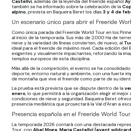
Castellví
, además de la leyenda del freeride español
Ay
también se ha informado sobre la celebración de la
Cop
alpino
, prevista en Baqueira Beret los días
3 y 4 de fe
Un escenario único para abrir el Freeride Wo
Como única parada del Freeride World Tour en los Pirin
al inicio de la temporada. Sus más de 2.000 Ha de terren
nieve y la variedad de líneas convierten, de nuevo, al
Tu
ideal para el freeride de máximo nivel. Cada edición del
exigentes y visualmente impactantes, reforzando la im
templos europeos de esta disciplina.
Más allá de la competición, el evento se ha consolida
deporte, entorno natural y ambiente, con una fuerte im
de montaña que vive el freeride como parte de su ident
La prueba está prevista que se dispute dentro de la
ve
enero
, lo que permitirá a la organización elegir el mejo
condiciones de nieve y seguridad. Baqueira Beret ofrece
presencia mediática que proyectará la Val d’Aran a esca
Presencia española en el Freeride World Tour
La temporada 2026 contará con una destacada represe
Tour, con
Abel Moga, Maria Castellví (event wildcar