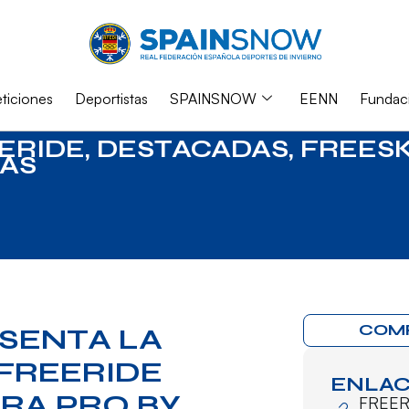
iciones
Deportistas
SPAINSNOW
EENN
Fundac
ERIDE
,
DESTACADAS
,
FREESK
AS
COM
SENTA LA
 FREERIDE
ENLAC
RA PRO BY
FREER