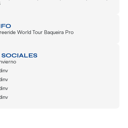
S
NFO
reeride World Tour Baqueira Pro
 SOCIALES
invierno
dinv
dinv
dinv
dinv