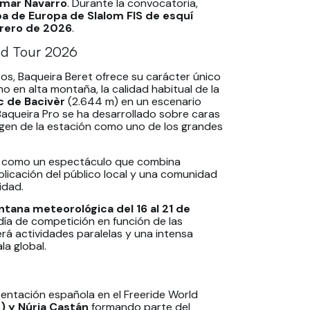
mar Navarro
. Durante la convocatoria,
a de Europa de Slalom FIS de esquí
brero de 2026
.
rld Tour 2026
eos, Baqueira Beret ofrece su carácter único
o en alta montaña, la calidad habitual de la
c de Bacivèr
(2.644 m) en un escenario
 Baqueira Pro se ha desarrollado sobre caras
agen de la estación como uno de los grandes
do como un espectáculo que combina
plicación del público local y una comunidad
idad.
ntana meteorológica del 16 al 21 de
r día de competición en función de las
rá actividades paralelas y una intensa
la global.
ntación española en el Freeride World
d) y Núria Castán
formando parte del