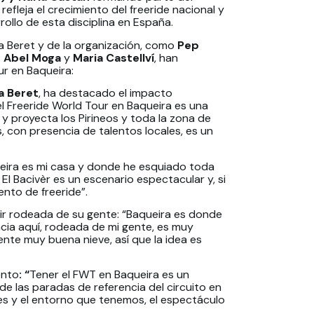
refleja el crecimiento del freeride nacional y
ollo de esta disciplina en España.
a Beret y de la organización, como
Pep
s
Abel Moga
y
Maria Castellví
, han
ur en Baqueira:
a Beret
, ha destacado el impacto
el Freeride World Tour en Baqueira es una
 y proyecta los Pirineos y toda la zona de
s, con presencia de talentos locales, es un
ueira es mi casa y donde he esquiado toda
El Bacivèr es un escenario espectacular y, si
nto de freeride”.
r rodeada de su gente: “Baqueira es donde
cia aquí, rodeada de mi gente, es muy
nte muy buena nieve, así que la idea es
ento
: “
Tener el FWT en Baqueira es un
de las paradas de referencia del circuito en
les y el entorno que tenemos, el espectáculo