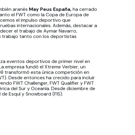
ambién aranés
May Peus España,
ha cerrado
 tanto el FWT como la Copa de Europa de
ecemos el impulso deportivo que
ruebas internacionales. Además, destacar a
decer el trabajo de Aymar Navarro,
u trabajo tanto con los deportistas
za eventos deportivos de primer nivel en
a empresa fundó el Xtreme Verbier, un
08 transformó esta única competición en
FWT). Desde entonces ha crecido para incluir
uyendo FWT Challenger, FWT Qualifier y FWT
rica del Sur y Oceanía. Desde diciembre de
l de Esquí y Snowboard (FIS).