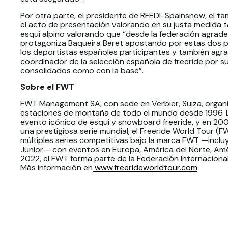
Por otra parte, el presidente de RFEDI-Spainsnow, el t
el acto de presentación valorando en su justa medida
esquí alpino valorando que “desde la federación agrad
protagoniza Baqueira Beret apostando por estas dos p
los deportistas españoles participantes y también agra
coordinador de la selección española de freeride por s
consolidados como con la base”.
Sobre el FWT
FWT Management SA, con sede en Verbier, Suiza, organi
estaciones de montaña de todo el mundo desde 1996. L
evento icónico de esquí y snowboard freeride, y en 20
una prestigiosa serie mundial, el Freeride World Tour (
múltiples series competitivas bajo la marca FWT —incl
Junior— con eventos en Europa, América del Norte, Amé
2022, el FWT forma parte de la Federación Internaciona
Más información en
www.freerideworldtour.com