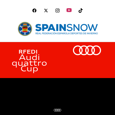
RFEDI
Audi
quattro
Cup