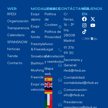
WEB
MODALIDADES
LEGAL
CONTÁCTANOS
SÍGUENOS
RFEDI
Esquí
Política
C/
EN
alpino
de
Ferraz,
Organización
Cookies
16 - 3º
Esqúi
Transparencia
Izq.
de
Política de
Calendario
28008
fondo
Privacidad
Madrid
SPAINSNOW
Freestyle
Aviso
91 376
Noticias
& Freeski
Legal
99 30
Tienda
Snowboard
Cancelación
Secretaría y
y reembolso
Contacto
Biathlon
General:
Mapa
Mushing
rfedi@rfedi.es
web
Freeride
Contabilidad:
contabilidad@rfedi.es
Esquí de
velocidad
Comunicación:
info@rfedi.es
Presidencia:
presidencia@rfedi.es