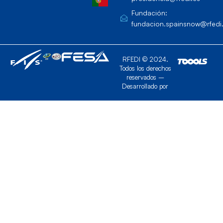
Fundación:
fundacion.spainsnow@rfedi
RFEDI © 2024.
Todos los derechos
reservados –
Desarrollado por