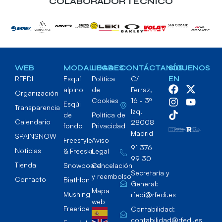
COLABORADOR TECNICO
WEB
MODALIDADES
LEGAL
CONTÁCTANOS
SÍGUENOS
RFEDI
Esquí
Política
C/
EN
alpino
de
Ferraz,
Organización
Cookies
16 - 3º
Esqúi
Transparencia
Izq.
de
Política de
Calendario
28008
fondo
Privacidad
Madrid
SPAINSNOW
Freestyle
Aviso
91 376
Noticias
& Freeski
Legal
99 30
Tienda
Snowboard
Cancelación
Secretaría y
y reembolso
Contacto
Biathlon
General:
Mapa
Mushing
rfedi@rfedi.es
web
Freeride
Contabilidad:
contabilidad@rfedi.es