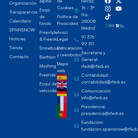
alpino
de
Ferraz,
Organización
Cookies
16 - 3º
Esqúi
Transparencia
Izq.
de
Política de
Calendario
28008
fondo
Privacidad
Madrid
SPAINSNOW
Freestyle
Aviso
91 376
Noticias
& Freeski
Legal
99 30
Tienda
Snowboard
Cancelación
Secretaría y
y reembolso
Contacto
Biathlon
General:
Mapa
Mushing
rfedi@rfedi.es
web
Freeride
Contabilidad:
contabilidad@rfedi.es
Esquí de
velocidad
Comunicación:
info@rfedi.es
Presidencia:
presidencia@rfedi.es
Fundación:
fundacion.spainsnow@rfedi