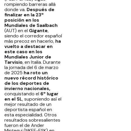
rompiendo barreras allá
donde va.
Después de
finalizar en la 23ª
posición en los
Mundiales de Saalbach
(AUT) en el
Gigante
,
siendo el corredor español
más precoz en hacerlo,
ha
vuelto a destacar en
este caso en los
Mundiales Junior de
Tarvisio
, en Italia. Durante
la jornada del 6 de marzo
de 2025
ha roto un
nuevo récord histórico
de los deportes de
invierno nacionales,
conquistando el
6º lugar
en el SL
, suponiendo así el
mejor resultado de un
deportista español en
esta especialidad. Otros
resultados sobresalientes
fueron el de Ander
Mintegui (NKEF-ESK) en