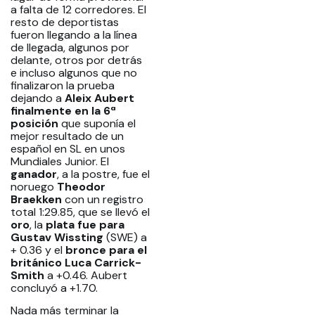
a falta de 12 corredores. El
resto de deportistas
fueron llegando a la línea
de llegada, algunos por
delante, otros por detrás
e incluso algunos que no
finalizaron la prueba
dejando a
Aleix Aubert
finalmente en la 6ª
posición
que suponía el
mejor resultado de un
español en SL en unos
Mundiales Junior. El
ganador
, a la postre, fue el
noruego
Theodor
Braekken
con un registro
total 1:29.85, que se llevó el
oro
, la
plata fue para
Gustav Wissting
(SWE) a
+ 0.36 y el
bronce para el
británico Luca Carrick-
Smith
a +0.46. Aubert
concluyó a +1.70.
Nada más terminar la