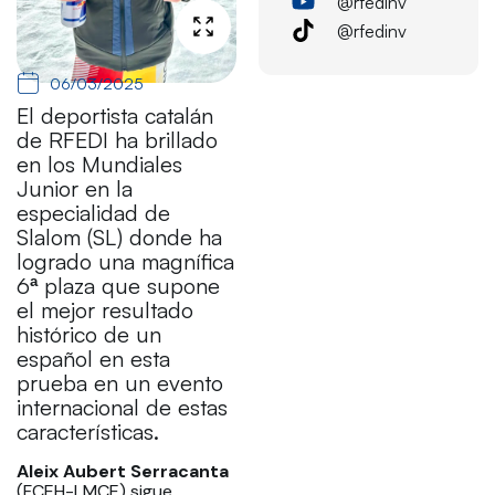
@rfedinv
@rfedinv
06/03/2025
El deportista catalán
de RFEDI ha brillado
en los Mundiales
Junior en la
especialidad de
Slalom (SL) donde ha
logrado una magnífica
6ª plaza que supone
el mejor resultado
histórico de un
español en esta
prueba en un evento
internacional de estas
características.
Aleix Aubert Serracanta
(FCEH-LMCE) sigue