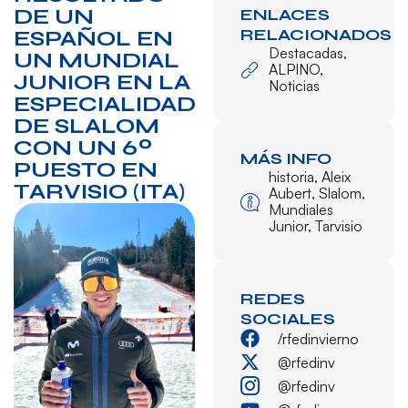
DE UN
ENLACES
RELACIONADOS
ESPAÑOL EN
Destacadas
,
UN MUNDIAL
ALPINO
,
JUNIOR EN LA
Noticias
ESPECIALIDAD
DE SLALOM
CON UN 6º
MÁS INFO
PUESTO EN
historia
,
Aleix
TARVISIO (ITA)
Aubert
,
Slalom
,
Mundiales
Junior
,
Tarvisio
REDES
SOCIALES
/rfedinvierno
@rfedinv
@rfedinv