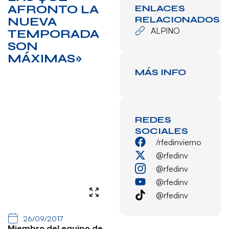
AFRONTO LA
ENLACES
RELACIONADOS
NUEVA
ALPINO
TEMPORADA
SON
MÁXIMAS»
MÁS INFO
REDES
SOCIALES
/rfedinvierno
@rfedinv
@rfedinv
@rfedinv
@rfedinv
26/09/2017
Miembro del equipo de