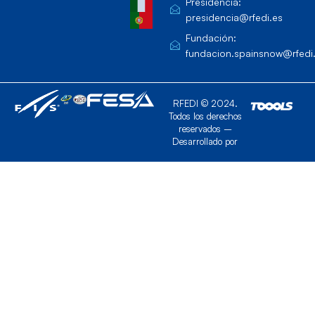
Presidencia:
presidencia@rfedi.es
Fundación:
fundacion.spainsnow@rfedi
RFEDI © 2024.
Todos los derechos
reservados –
Desarrollado por