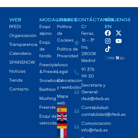
WEB
MODALIDADES
LEGAL
CONTÁCTANOS
SÍGUENOS
RFEDI
Esquí
Política
C/
EN
alpino
de
Ferraz,
Organización
Cookies
16 - 3º
Esqúi
Transparencia
Izq.
de
Política de
Calendario
28008
fondo
Privacidad
Madrid
SPAINSNOW
Freestyle
Aviso
91 376
Noticias
& Freeski
Legal
99 30
Tienda
Snowboard
Cancelación
Secretaría y
y reembolso
Contacto
Biathlon
General:
Mapa
Mushing
rfedi@rfedi.es
web
Freeride
Contabilidad:
contabilidad@rfedi.es
Esquí de
velocidad
Comunicación:
info@rfedi.es