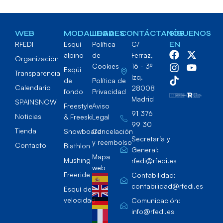
WEB
MODALIDADES
LEGAL
CONTÁCTANOS
SÍGUENOS
RFEDI
Esquí
Política
C/
EN
alpino
de
Ferraz,
Organización
Cookies
16 - 3º
Esqúi
Transparencia
Izq.
de
Política de
Calendario
28008
fondo
Privacidad
Madrid
SPAINSNOW
Freestyle
Aviso
91 376
Noticias
& Freeski
Legal
99 30
Tienda
Snowboard
Cancelación
Secretaría y
y reembolso
Contacto
Biathlon
General:
Mapa
Mushing
rfedi@rfedi.es
web
Freeride
Contabilidad:
contabilidad@rfedi.es
Esquí de
velocidad
Comunicación:
info@rfedi.es