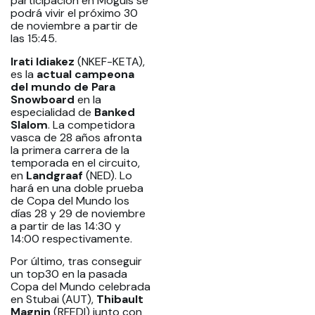
participación en Moguls se
podrá vivir el próximo 30
de noviembre a partir de
las 15:45.
Irati Idiakez
(NKEF-KETA),
es la
actual campeona
del mundo de Para
Snowboard
en la
especialidad de
Banked
Slalom
. La competidora
vasca de 28 años afronta
la primera carrera de la
temporada en el circuito,
en
Landgraaf
(NED). Lo
hará en una doble prueba
de Copa del Mundo los
días 28 y 29 de noviembre
a partir de las 14:30 y
14:00 respectivamente.
Por último, tras conseguir
un top30 en la pasada
Copa del Mundo celebrada
en Stubai (AUT),
Thibault
Magnin
(RFEDI) junto con