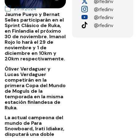
@rfedinv
27/11/2024
@rfedinv
Jaume Pueyo y Bernat
@rfedinv
Selles participarán en el
@rfedinv
Sprint Clásico de Ruka,
en Finlandia el próximo
30 de noviembre. Imanol
Rojo lo hará el 29 de
noviembre y 1 de
diciembre en 10km y
20km respectivamente.
Óliver Verdaguer y
Lucas Verdaguer
competirán en la
primera Copa del Mundo
de Moguls de la
temporada en la misma
estación finlandesa de
Ruka.
La actual campeona del
mundo de Para
Snowboard, Irati Idiakez,
disputará una doble