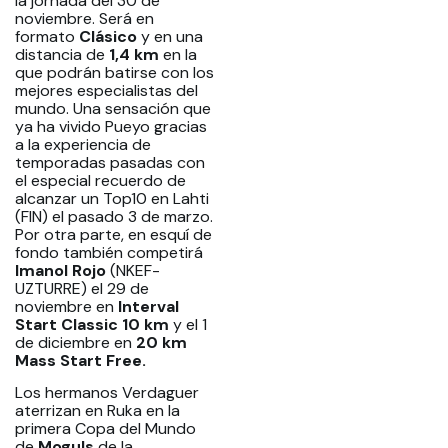
la jornada del 30 de
noviembre. Será en
formato
Clásico
y en una
distancia de
1,4 km
en la
que podrán batirse con los
mejores especialistas del
mundo. Una sensación que
ya ha vivido Pueyo gracias
a la experiencia de
temporadas pasadas con
el especial recuerdo de
alcanzar un Top10 en Lahti
(FIN) el pasado 3 de marzo.
Por otra parte, en esquí de
fondo también competirá
Imanol Rojo
(NKEF-
UZTURRE) el 29 de
noviembre en
Interval
Start Classic 10 km
y el 1
de diciembre en
20 km
Mass Start Free.
Los hermanos Verdaguer
aterrizan en Ruka en la
primera Copa del Mundo
de
Moguls
de la