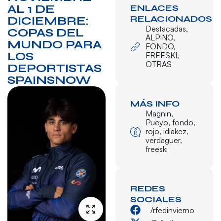
AL 1 DE
ENLACES
RELACIONADOS
DICIEMBRE:
Destacadas
,
COPAS DEL
ALPINO
,
MUNDO PARA
FONDO
,
LOS
FREESKI
,
OTRAS
DEPORTISTAS
SPAINSNOW
MÁS INFO
Magnin
,
Pueyo
,
fondo
,
rojo
,
idiakez
,
verdaguer
,
freeski
REDES
SOCIALES
/rfedinvierno