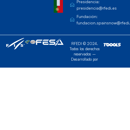
Presidencia:
presidencia@rfedi.es
Fundación:
fundacion.spainsnow@rfedi
RFEDI © 2024.
Todos los derechos
reservados –
Desarrollado por