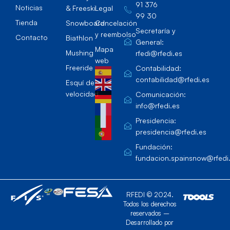
91 376
Noticias
& Freeski
Legal
99 30
Tienda
Snowboard
Cancelación
Secretaría y
y reembolso
Contacto
Biathlon
General:
Mapa
Mushing
rfedi@rfedi.es
web
Freeride
Contabilidad:
contabilidad@rfedi.es
Esquí de
velocidad
Comunicación:
info@rfedi.es
Presidencia:
presidencia@rfedi.es
Fundación:
fundacion.spainsnow@rfedi
RFEDI © 2024.
Todos los derechos
reservados –
Desarrollado por