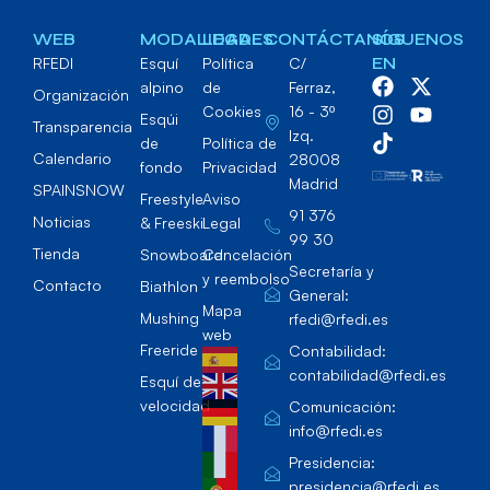
WEB
MODALIDADES
LEGAL
CONTÁCTANOS
SÍGUENOS
RFEDI
Esquí
Política
C/
EN
alpino
de
Ferraz,
Organización
Cookies
16 - 3º
Esqúi
Transparencia
Izq.
de
Política de
Calendario
28008
fondo
Privacidad
Madrid
SPAINSNOW
Freestyle
Aviso
91 376
Noticias
& Freeski
Legal
99 30
Tienda
Snowboard
Cancelación
Secretaría y
y reembolso
Contacto
Biathlon
General:
Mapa
Mushing
rfedi@rfedi.es
web
Freeride
Contabilidad:
contabilidad@rfedi.es
Esquí de
velocidad
Comunicación:
info@rfedi.es
Presidencia:
presidencia@rfedi.es