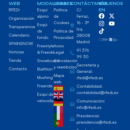
WEB
MODALIDADES
LEGAL
CONTÁCTANOS
SÍGUENOS
RFEDI
Esquí
Política
C/
EN
alpino
de
Ferraz,
Organización
Cookies
16 - 3º
Esqúi
Transparencia
Izq.
de
Política de
Calendario
28008
fondo
Privacidad
Madrid
SPAINSNOW
Freestyle
Aviso
91 376
Noticias
& Freeski
Legal
99 30
Tienda
Snowboard
Cancelación
Secretaría y
y reembolso
Contacto
Biathlon
General:
Mapa
Mushing
rfedi@rfedi.es
web
Freeride
Contabilidad:
contabilidad@rfedi.es
Esquí de
velocidad
Comunicación:
info@rfedi.es
Presidencia:
presidencia@rfedi.es