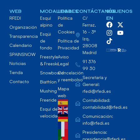
WEB
MODALIDADES
LEGAL
CONTÁCTANOS
SÍGUENOS
RFEDI
Esquí
Política
C/
EN
alpino
de
Ferraz,
Organización
Cookies
16 - 3º
Esqúi
Transparencia
Izq.
de
Política de
Calendario
28008
fondo
Privacidad
Madrid
SPAINSNOW
Freestyle
Aviso
91 376
Noticias
& Freeski
Legal
99 30
Tienda
Snowboard
Cancelación
Secretaría y
y reembolso
Contacto
Biathlon
General:
Mapa
Mushing
rfedi@rfedi.es
web
Freeride
Contabilidad:
contabilidad@rfedi.es
Esquí de
velocidad
Comunicación:
info@rfedi.es
Presidencia:
presidencia@rfedi.es