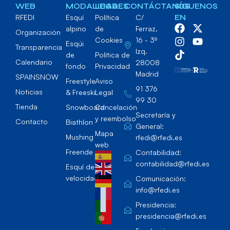
WEB
MODALIDADES
LEGAL
CONTÁCTANOS
SÍGUENOS
RFEDI
Esquí
Política
C/
EN
alpino
de
Ferraz,
Organización
Cookies
16 - 3º
Esqúi
Transparencia
Izq.
de
Política de
Calendario
28008
fondo
Privacidad
Madrid
SPAINSNOW
Freestyle
Aviso
91 376
Noticias
& Freeski
Legal
99 30
Tienda
Snowboard
Cancelación
Secretaría y
y reembolso
Contacto
Biathlon
General:
Mapa
Mushing
rfedi@rfedi.es
web
Freeride
Contabilidad:
contabilidad@rfedi.es
Esquí de
velocidad
Comunicación:
info@rfedi.es
Presidencia:
presidencia@rfedi.es