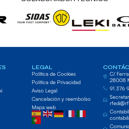
ES
LEGAL
CONTÁ
Política de Cookies
C/ Ferraz
28008 
Política de Privacidad
91 376 
ki
Aviso Legal
Secretar
Cancelación y reembolso
rfedi@rf
Mapa web
Contabil
contabil
Comunic