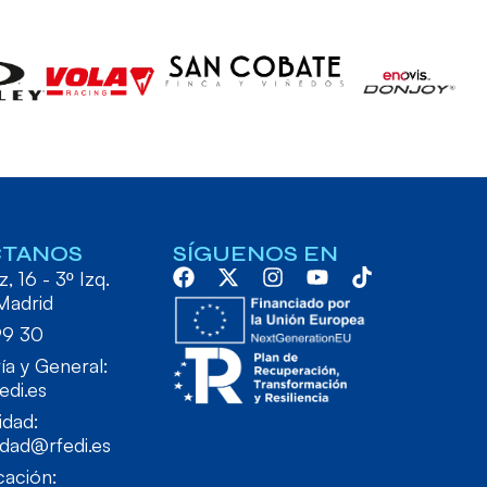
CTANOS
SÍGUENOS EN
, 16 - 3º Izq.
Madrid
99 30
ía y General:
edi.es
idad:
idad@rfedi.es
ación: