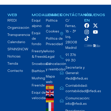
WEB
MODALIDADES
LEGAL
CONTÁCTANOS
SÍGUENOS
RFEDI
Esquí
Política
C/
EN
alpino
de
Ferraz,
Organización
Cookies
16 - 3º
Esqúi
Transparencia
Izq.
de
Política de
Calendario
28008
fondo
Privacidad
Madrid
SPAINSNOW
Freestyle
Aviso
91 376
Noticias
& Freeski
Legal
99 30
Tienda
Snowboard
Cancelación
Secretaría y
y reembolso
Contacto
Biathlon
General:
Mapa
Mushing
rfedi@rfedi.es
web
Freeride
Contabilidad:
contabilidad@rfedi.es
Esquí de
velocidad
Comunicación:
info@rfedi.es
Presidencia: