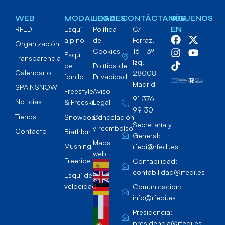
WEB
MODALIDADES
LEGAL
CONTÁCTANOS
SÍGUENOS
RFEDI
Esquí
Política
C/
EN
alpino
de
Ferraz,
Organización
Cookies
16 - 3º
Esqúi
Transparencia
Izq.
de
Política de
Calendario
28008
fondo
Privacidad
Madrid
SPAINSNOW
Freestyle
Aviso
91 376
Noticias
& Freeski
Legal
99 30
Tienda
Snowboard
Cancelación
Secretaría y
y reembolso
Contacto
Biathlon
General:
Mapa
Mushing
rfedi@rfedi.es
web
Freeride
Contabilidad:
contabilidad@rfedi.es
Esquí de
velocidad
Comunicación:
info@rfedi.es
Presidencia:
presidencia@rfedi.es