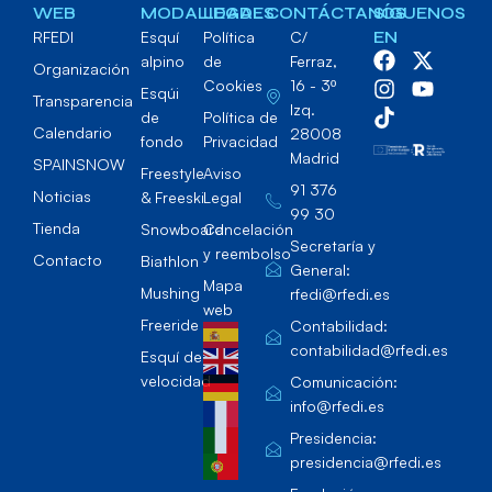
WEB
MODALIDADES
LEGAL
CONTÁCTANOS
SÍGUENOS
RFEDI
Esquí
Política
C/
EN
alpino
de
Ferraz,
Organización
Cookies
16 - 3º
Esqúi
Transparencia
Izq.
de
Política de
Calendario
28008
fondo
Privacidad
Madrid
SPAINSNOW
Freestyle
Aviso
91 376
Noticias
& Freeski
Legal
99 30
Tienda
Snowboard
Cancelación
Secretaría y
y reembolso
Contacto
Biathlon
General:
Mapa
Mushing
rfedi@rfedi.es
web
Freeride
Contabilidad:
contabilidad@rfedi.es
Esquí de
velocidad
Comunicación:
info@rfedi.es
Presidencia:
presidencia@rfedi.es